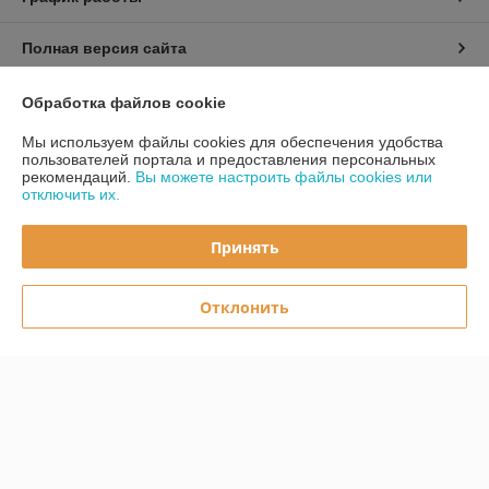
Полная версия сайта
Политика обработки cookies
Обработка файлов cookie
Мы используем файлы cookies для обеспечения удобства
Сайт создан на платформе Deal.by
пользователей портала и предоставления персональных
рекомендаций.
Вы можете настроить файлы cookies или
отключить их.
Принять
Информация для покупателя
Отклонить
Юридическое лицо:
ООО «Первый лодочный»
ул. Сухаревская, ДОМ 16, пом. 16, 220019
Регистрационный номер ЕГР: 192849314
УНП: 192849314
Регистрационный орган: Минский горисполком
Дата регистрации компании: 05.03.2024