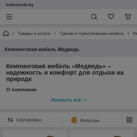
lodochnik.by
Товары и услуги
Туризм и туристическая мебель
К
Кемпинговая мебель Медведь
Кемпинговая мебель «Медведь» –
надежность и комфорт для отдыха на
природе
О компании
Производитель «Медведь» с 1998 года специализируется на
Показать всё
создании качественной и функциональной мебели для
активного отдыха. За годы работы компания
усовершенствовала технологии, расширила ассортимент, но
Сортировка
0
Фильтры
сохранила главный принцип – доступные цены без
компромиссов в надежности.
Ассортимент продукции