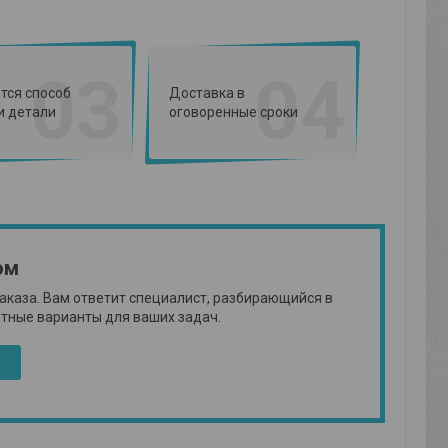
03
04
тся способ
Доставка в
и детали
оговоренные сроки
ом
аказа. Вам ответит специалист, разбирающийся в
етные варианты для ваших задач.