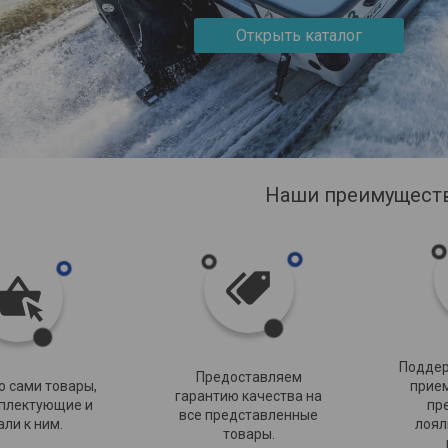
Открыть каталог
Наши преимущест
Поддер
Предоставляем
о сами товары,
прие
гарантию качества на
мплектующие и
пр
все представленные
али к ним.
лоял
товары.