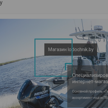
y
Магазин lodochnik.by
Специализиро
интернет-мага
Основной профиль «П
ассортимент лодок ПВ