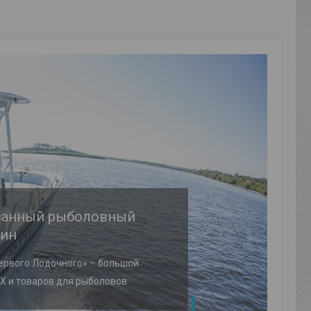
ванный рыболовный
зин
ервого Лодочного» – большой
Х и товаров для рыболовов.