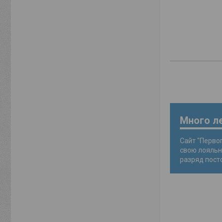
Много ле
Сайт "Перво
свою лояльн
разряд пост