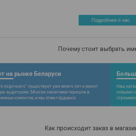
Подробнее о нас
Почему стоит выбрать им
т на рынке Беларуси
Больш
го лодочного" существует уже много лет и имеет
Наш ката
ую аудиторию. Многие заказчики перешли в
новыми н
оянных клиентов, и мы этим гордимся.
стремимс
Как происходит заказ в магази