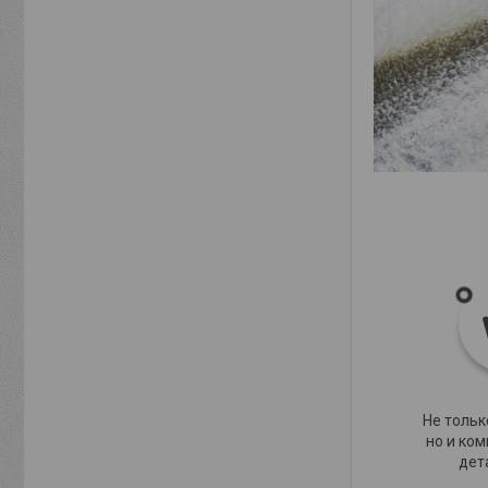
Не тольк
но и ко
дет