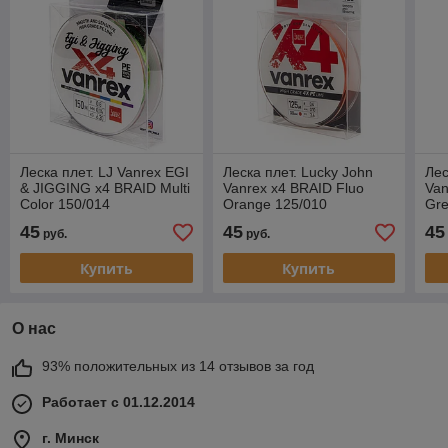
Леска плет. LJ Vanrex EGI
Леска плет. Lucky John
Лес
& JIGGING х4 BRAID Multi
Vanrex х4 BRAID Fluo
Van
Color 150/014
Orange 125/010
Gre
45
45
45
руб.
руб.
Купить
Купить
О нас
93% положительных из 14 отзывов за год
Работает с 01.12.2014
г. Минск