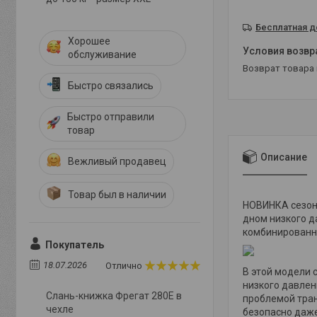
Бесплатная д
Хорошее
обслуживание
возврат товара
Быстро связались
Быстро отправили
товар
Описание
Вежливый продавец
Товар был в наличии
НОВИНКА сезона
дном низкого д
комбинированн
Покупатель
18.07.2026
Отлично
В этой модели 
низкого давлен
Слань-книжка Фрегат 280E в
проблемой тран
чехле
безопасно даже