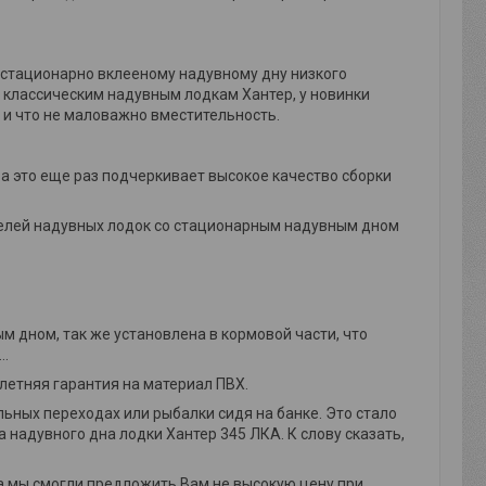
 стационарно вклееному надувному дну низкого
о классическим надувным лодкам Хантер, у новинки
 и что не маловажно вместительность.
 а это еще раз подчеркивает высокое качество сборки
оделей надувных лодок со стационарным надувным дном
м дном, так же установлена в кормовой части, что
 …
илетняя гарантия на материал ПВХ.
ьных переходах или рыбалки сидя на банке. Это стало
надувного дна лодки Хантер 345 ЛКА. К слову сказать,
а мы смогли предложить Вам не высокую цену при