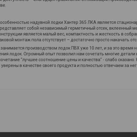
ве.
особенностью надувной лодки Хантер 365 ЛКА является стационар
редставляет собой независимый герметичный отсек, вклеенный м
онструкции является малый вес, компактность и жесткость в собра
таковой монтаж пола отсутствует – достаточно просто накачать отс
занимается производством лодок ПВХ уже 10 лет, и за это время н
ния лодок. Огромный опыт позволил нам сочетать многие детали н
сочетание "лучшее соотношение цены и качества" - слабо сказано. 
ы уверены в качестве своего продукта и полностью отвечаем за нег