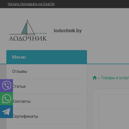
Начать продавать на Deal.by
lodochnik.by
Отзывы
Товары и услу
Статьи
Контакты
Сертификаты