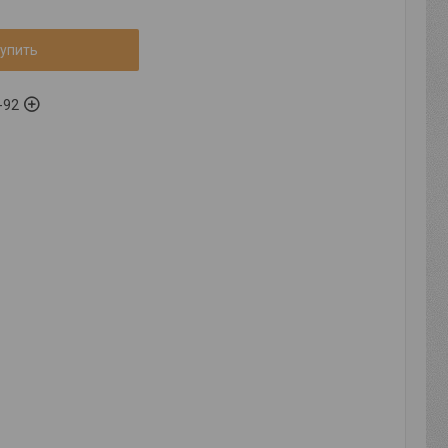
упить
-92