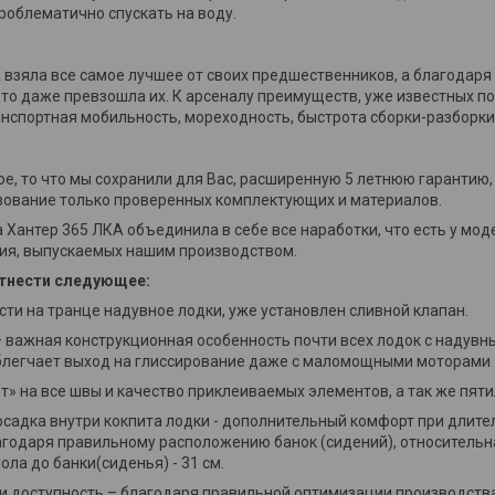
роблематично спускать на воду.
 взяла все самое лучшее от своих предшественников, а благодаря
 то даже превзошла их. К арсеналу преимуществ, уже известных п
нспортная мобильность, мореходность, быстрота сборки-разборки
ое, то что мы сохранили для Вас, расширенную 5 летнюю гарантию,
зование только проверенных комплектующих и материалов.
 Хантер 365 ЛКА объединила в себе все наработки, что есть у м
ия, выпускаемых нашим производством.
тнести следующее:
асти на транце надувное лодки, уже установлен сливной клапан.
– важная конструкционная особенность почти всех лодок с надувны
блегчает выход на глиссирование даже с маломощными моторами
лет» на все швы и качество приклеиваемых элементов, а так же пят
осадка внутри кокпита лодки - дополнительный комфорт при длител
одаря правильному расположению банок (сидений), относительна 
ола до банки(сиденья) - 31 см.
и доступность – благодаря правильной оптимизации производств