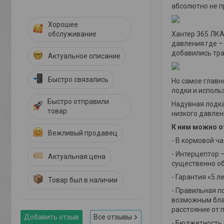
абсолютно не п
Хорошее
Хантер 365 ЛКА
обслуживание
давления где –
добавились тра
Актуальное описание
Быстро связались
Но самое главн
лодки и исполь
Быстро отправили
Надувная лодка
товар
низкого давлен
К ним можно о
Вежливый продавец
- В кормовой ч
- Интерцептор 
Актуальная цена
существенно о
- Гарантия «5 
Товар был в наличии
- Правильная п
возможным благ
расстояние от п
Добавить отзыв
Все отзывы
- Бюджетность 