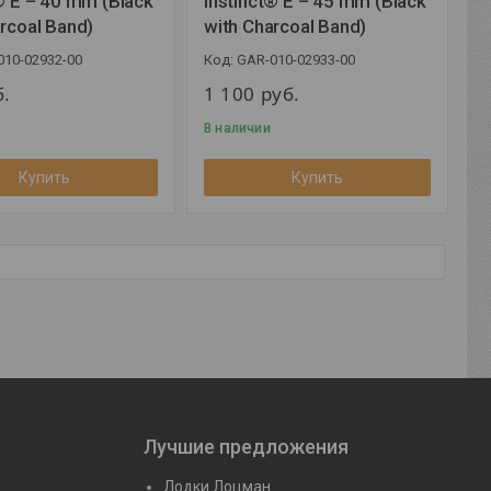
® E – 40 mm (Black
Instinct® E – 45 mm (Black
rcoal Band)
with Charcoal Band)
010-02932-00
GAR-010-02933-00
б.
1 100
руб.
В наличии
Купить
Купить
Лучшие предложения
Лодки Лоцман