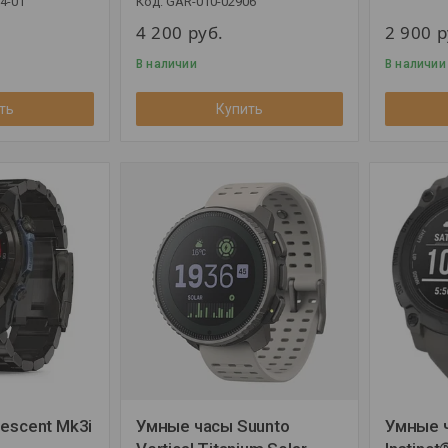
4-01
GAR-010-02906
4 200
руб.
2 900
р
В наличии
В наличии
ть
Купить
escent Mk3i
Умные часы Suunto
Умные 