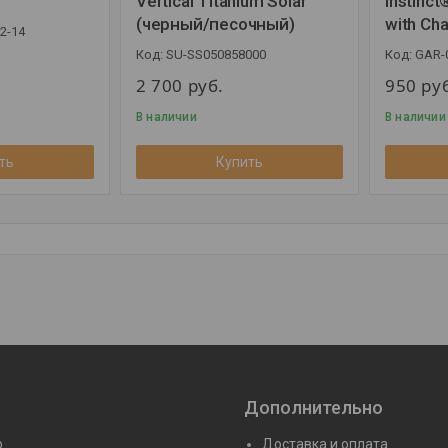
Vertical Titanium Solar
Instinct
(черный/песочный)
with Cha
2-14
SU-SS050858000
GAR-
2 700
руб.
950
ру
В наличии
В наличии
ть
Купить
Дополнительно
ю
Доставка и оплата