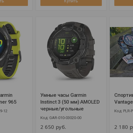
ть
Купить
armin
Умные часы Garmin
Спортив
ner 965
Instinct 3 (50 мм) AMOLED
Vantage
черные/угольные
9-12
PLR-
GAR-010-03020-00
2 650
руб.
2 180
р