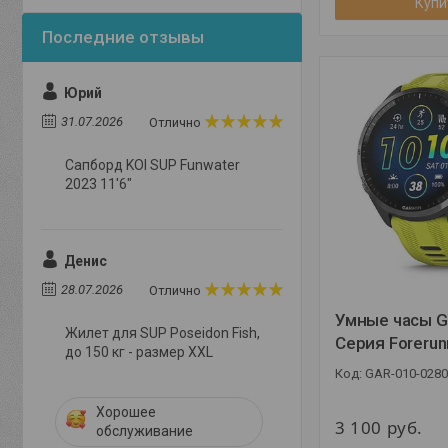
Купи
Юрий
31.07.2026
Отлично
Сапборд KOI SUP Funwater
2023 11'6"
Денис
28.07.2026
Отлично
Умные часы G
Жилет для SUP Poseidon Fish,
Серия Forerun
до 150 кг - размер XXL
GAR-010-0280
Хорошее
3 100
руб.
обслуживание