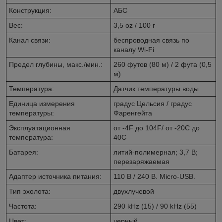
Конструкция:
АБС
Вес:
3,5 oz / 100 г
Канал связи:
беспроводная связь по
каналу Wi-Fi
Предел глубины, макс./мин.:
260 футов (80 м) / 2 фута (0,5
м)
Температура:
Датчик температуры воды
Единица измерения
градус Цельсия / градус
температуры:
Фаренгейта
Эксплуатационная
от -4F до 104F/ от -20C до
температура:
40C
Батарея:
литий-полимерная; 3,7 В;
перезаряжаемая
Адаптер источника питания:
110 В / 240 В. Micro-USB.
Тип эхолота:
двухлучевой
Частота:
290 kHz (15) / 90 kHz (55)
Цвет:
черный