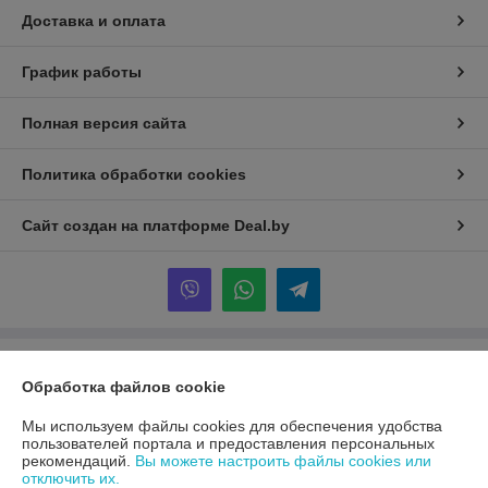
Доставка и оплата
График работы
Полная версия сайта
Политика обработки cookies
Сайт создан на платформе Deal.by
Информация для покупателя
Обработка файлов cookie
Юридическое лицо:
ООО «Первый лодочный»
ул. Сухаревская, ДОМ 16, пом. 16, 220019
Мы используем файлы cookies для обеспечения удобства
пользователей портала и предоставления персональных
Регистрационный номер ЕГР: 192849314
рекомендаций.
Вы можете настроить файлы cookies или
отключить их.