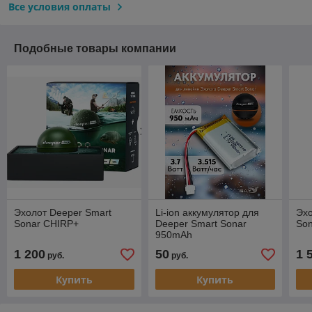
Все условия оплаты
Подобные товары компании
Эхолот Deeper Smart
Li-ion аккумулятор для
Эхо
Sonar CHIRP+
Deeper Smart Sonar
Son
950mAh
1 200
50
1 
руб.
руб.
Купить
Купить