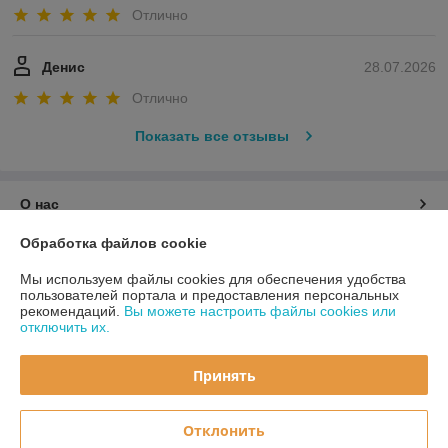
Отлично
Денис
28.07.2026
Отлично
Показать все отзывы
О нас
Обработка файлов cookie
Контакты
Мы используем файлы cookies для обеспечения удобства
пользователей портала и предоставления персональных
Доставка и оплата
рекомендаций.
Вы можете настроить файлы cookies или
отключить их.
График работы
Принять
Полная версия сайта
Отклонить
Политика обработки cookies