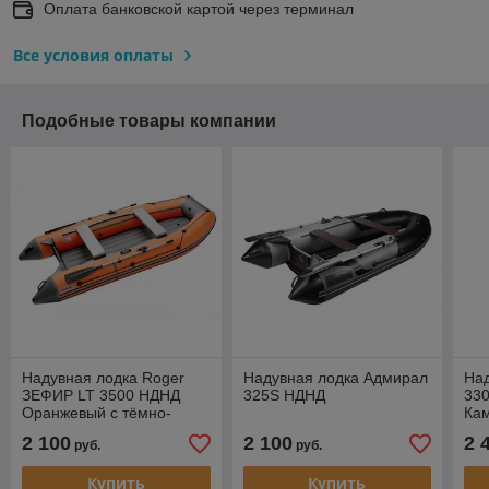
Оплата банковской картой через терминал
Все условия оплаты
Подобные товары компании
Надувная лодка Roger
Надувная лодка Адмирал
На
ЗЕФИР LT 3500 НДНД
325S НДНД
330
Оранжевый с тёмно-
Ка
серым
2 100
2 100
2 
руб.
руб.
Купить
Купить