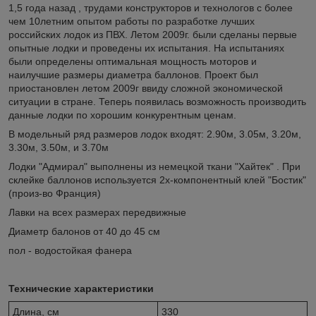
1,5 года назад , трудами конструкторов и технологов с более
чем 10летним опытом работы по разработке лучших
российских лодок из ПВХ. Летом 2009г. были сделаны первые
опытные лодки и проведены их испытания. На испытаниях
были определены оптимальная мощность моторов и
наилучшие размеры диаметра баллонов. Проект был
приостановлен летом 2009г ввиду сложной экономической
ситуации в стране. Теперь появилась возможность производить
данные лодки по хорошим конкурентным ценам.
В модельный ряд размеров лодок входят: 2.90м, 3.05м, 3.20м,
3.30м, 3.50м, и 3.70м
Лодки "Адмирал" выполнены из немецкой ткани "Хайтек" . При
склейке баллонов используется 2х-компонентный клей "Бостик"
(произ-во Франция)
Лавки на всех размерах передвижные
Диаметр балонов от 40 до 45 см
пол - водостойкая фанера
Технические характеристики
Длина, см
330