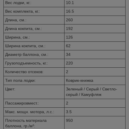
Вес лодки, кг.:
10.1
Вес комплекта, кг.:
16.5
Длина, см.:
260
Длина кокпита, см.:
192
Ширина, см.:
126
Ширина кокпита, см.:
62
Диаметр баллона, см.:
34
Грузоподъемность, кг.:
220
Количество отсеков:
2
Тип пола лодки:
Коврик-книжка
Цвет:
Зеленый / Серый / Светло-
серый / Камуфляж
Пассажировмест.:
2
Макс. мощн. мотора, л.с.:
3.5
Плотность материала
950
баллона, гр./м²: