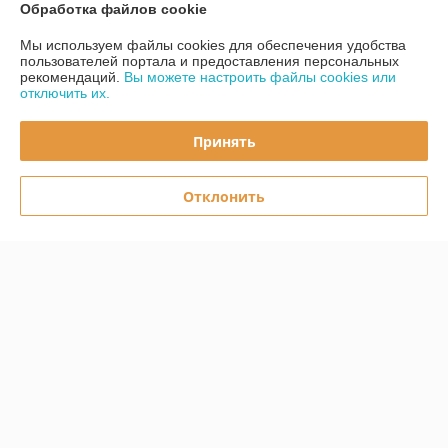
Обработка файлов cookie
Контакты
Мы используем файлы cookies для обеспечения удобства
пользователей портала и предоставления персональных
Доставка и оплата
рекомендаций.
Вы можете настроить файлы cookies или
отключить их.
График работы
Принять
Полная версия сайта
Отклонить
Политика обработки cookies
Сайт создан на платформе Deal.by
Информация для покупателя
Юридическое лицо:
ООО «Первый лодочный»
ул. Сухаревская, ДОМ 16, пом. 16, 220019