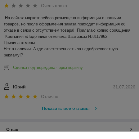
Очень плохо
На сайтах маркетплейсов размещена информация о наличии 
товаров, но после оформления заказа приходит информация об 
отказе в связи с отсутствием товара!  Прилагаю копию сообщения 
"Компания «Лодочник» отменила Ваш заказ №8117962.

Причина отмены:

Нет в наличии. А где ответственность за недобросовестную 
рекламу!?
Сделка подтверждена через корзину
Юрий
31.07.2026
Отлично
Показать все отзывы
О нас