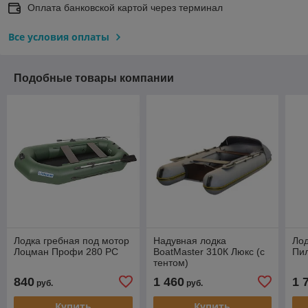
Оплата банковской картой через терминал
Все условия оплаты
Подобные товары компании
Лодка гребная под мотор
Надувная лодка
Лод
Лоцман Профи 280 РС
BoatMaster 310К Люкс (с
Пи
тентом)
840
1 460
1 
руб.
руб.
Купить
Купить