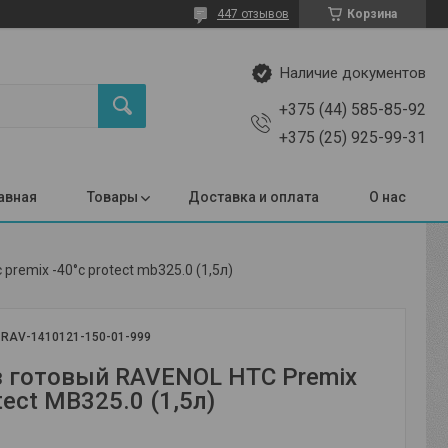
447 отзывов
Корзина
Наличие документов
+375 (44) 585-85-92
+375 (25) 925-99-31
авная
Товары
Доставка и оплата
О нас
premix -40°c protect mb325.0 (1,5л)
:
RAV-1410121-150-01-999
 готовый RAVENOL HTC Premix
tect MB325.0 (1,5л)