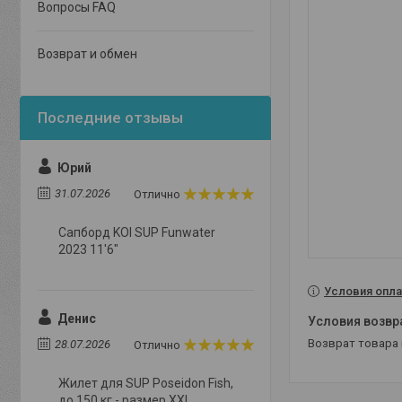
Вопросы FAQ
Возврат и обмен
Юрий
31.07.2026
Отлично
Сапборд KOI SUP Funwater
2023 11'6"
Условия опла
Денис
возврат товара
28.07.2026
Отлично
Жилет для SUP Poseidon Fish,
до 150 кг - размер XXL