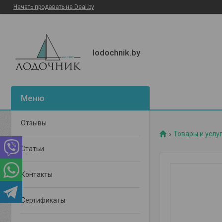
Начать продавать на Deal.by
lodochnik.by
Отзывы
Товары и услу
Статьи
Контакты
Сертификаты