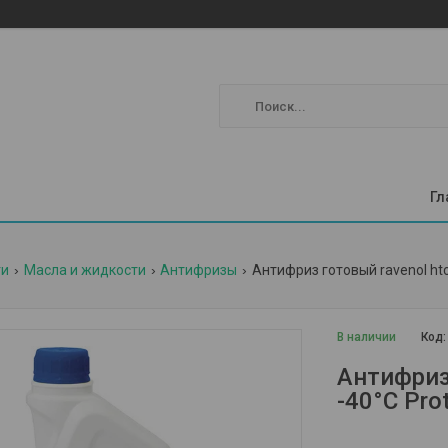
Гл
ги
Масла и жидкости
Антифризы
Антифриз готовый ravenol htc 
В наличии
Код
Антифриз
-40°C Pro