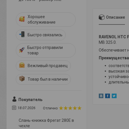
Хорошее
Описание
обслуживание
Быстро связались
RAVENOL HTC P
MB 325.0.
Быстро отправили
Обеспечивает 
товар
Преимущества
Вежливый продавец
соответст
высокая з
устойчиво
Товар был в наличии
длительны
Покупатель
18.07.2026
Отлично
Слань-книжка Фрегат 280E в
чехле