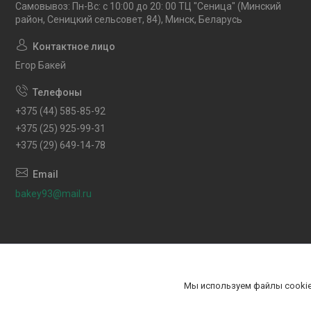
Самовывоз: Пн-Вс: с 10:00 до 20: 00 ТЦ "Сеница" (Минский
район, Сеницкий сельсовет, 84), Минск, Беларусь
Егор Бакей
+375 (44) 585-85-92
+375 (25) 925-99-31
+375 (29) 649-14-78
bakey93@mail.ru
Мы используем файлы cookie