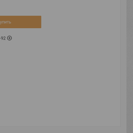
упить
-92