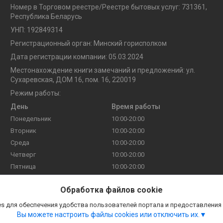
Номер в Торговом реестре/Реестре бытовых услуг: 731361,
Республика Беларусь
УНП: 192849314
Регистрационный орган: Минский горисполком
Дата регистрации компании: 05.03.2024
Местонахождение книги замечаний и предложений: ул.
Сухаревская, ДОМ 16, пом. 16, 220019
Режим работы:
День
Время работы
Понедельник
10:00-20:00
Вторник
10:00-20:00
Среда
10:00-20:00
Четверг
10:00-20:00
Пятница
10:00-20:00
Суббота
10:00-20:00
Обработка файлов cookie
Воскресенье
10:00-20:00
s для обеспечения удобства пользователей портала и предоставления
Вы можете настроить файлы cookies или отключить их.