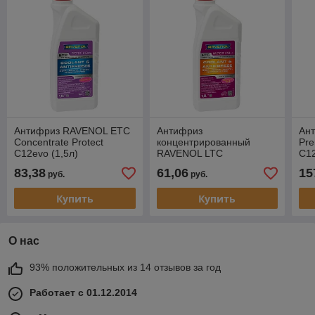
Антифриз RAVENOL ETC
Антифриз
Ан
Concentrate Protect
концентрированный
Pre
C12evo (1,5л)
RAVENOL LTC
C12
Concentrate Protect
83,38
61,06
15
руб.
руб.
C12++ (1,5л)
Купить
Купить
О нас
93% положительных из 14 отзывов за год
Работает с 01.12.2014