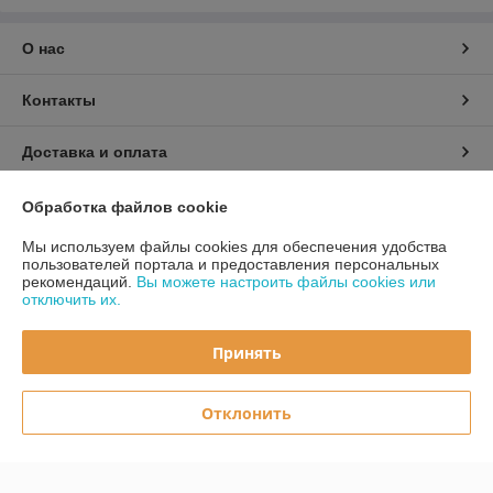
О нас
Контакты
Доставка и оплата
График работы
Обработка файлов cookie
Мы используем файлы cookies для обеспечения удобства
Полная версия сайта
пользователей портала и предоставления персональных
рекомендаций.
Вы можете настроить файлы cookies или
отключить их.
Политика обработки cookies
Принять
Сайт создан на платформе Deal.by
Отклонить