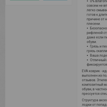
0% влагопо
совсем не в
легко смыва
готов к дли
причине от 
плесени.
Безопасно
рифленой ст
даже если п
обуви.
Грязь и п
грязь скапл
Ваша лодк
Отличный 
фиксируется
EVA коврик - и
выполнен из по
отзывов. Этиле
композитный ма
обуви, в частн
прессуется спе
Структура аксе
лодки от попад