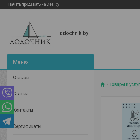
Начать продавать на Deal.by
lodochnik.by
Отзывы
Товары и услу
Статьи
Контакты
Сертификаты