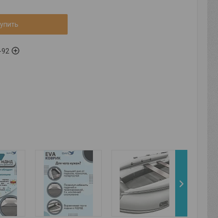
упить
-92