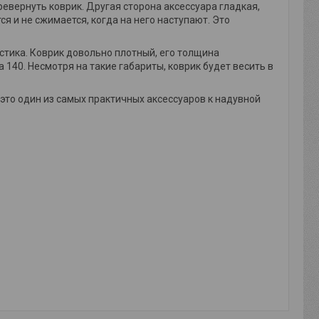
еревернуть коврик. Другая сторона аксессуара гладкая,
я и не сжимается, когда на него наступают. Это
истика. Коврик довольно плотный, его толщина
а 140. Несмотря на такие габариты, коврик будет весить в
это один из самых практичных аксессуаров к надувной