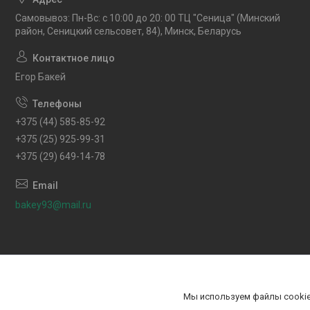
Самовывоз: Пн-Вс: с 10:00 до 20: 00 ТЦ "Сеница" (Минский
район, Сеницкий сельсовет, 84), Минск, Беларусь
Егор Бакей
+375 (44) 585-85-92
+375 (25) 925-99-31
+375 (29) 649-14-78
bakey93@mail.ru
Мы используем файлы cookie