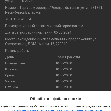
услуг: 22.10.2024
Номер в Торговом реестре/Реестре бытовых услуг: 731361,
Республика Беларусь
УНП: 192849314
Регистрационный орган: Минский горисполком
Дата регистрации компании: 05.03.2024
Местонахождение книги замечаний и предложений: ул.
Сухаревская, ДОМ 16, пом. 16, 220019
Режим работы:
День
Время работы
Понедельник
10:00-20:00
Вторник
10:00-20:00
Среда
10:00-20:00
Четверг
10:00-20:00
Пятница
10:00-20:00
Суббота
10:00-20:00
Обработка файлов cookie
Воскресенье
10:00-20:00
s для обеспечения удобства пользователей портала и предоставления