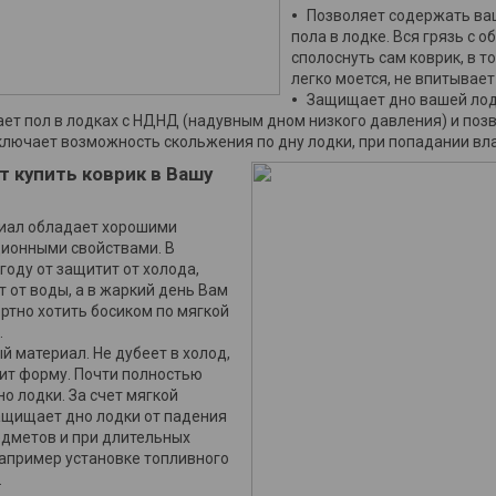
Позволяет содержать ваш
пола в лодке. Вся грязь с о
сполоснуть сам коврик, в т
легко моется, не впитывает
Защищает дно вашей лодк
ет пол в лодках с НДНД (надувным дном низкого давления) и позв
ключает возможность скольжения по дну лодки, при попадании вла
т купить коврик в Вашу
иал обладает хорошими
ионными свойствами. В
году от защитит от холода,
т от воды, а в жаркий день Вам
ртно хотить босиком по мягкой
.
й материал. Не дубеет в холод,
ит форму. Почти полностью
о лодки. За счет мягкой
ащищает дно лодки от падения
дметов и при длительных
Например установке топливного
.