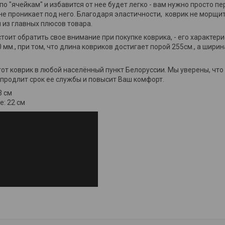
по "ячейкам" и избавится от нее будет легко - вам нужно просто п
не проникает под него. Благодаря эластичности, коврик не морщитс
 из главных плюсов товара.
стоит обратить свое внимание при покупке коврика, - его характер
 мм., при том, что длина ковриков достигает порой 255см., а ширин
от коврик в любой населённый пункт Белоруссии. Мы уверены, что 
 продлит срок ее службы и повысит Ваш комфорт.
3 см
е: 22 см