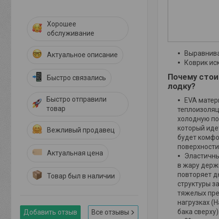
Хорошее
обслуживание
Выравнива
Актуальное описание
Коврик ис
Почему стои
Быстро связались
лодку?
Быстро отправили
EVA матер
товар
теплоизоляц
холодную по
который иде
Вежливый продавец
будет комфо
поверхности
Актуальная цена
Эластичны
в жару держ
повторяет дн
Товар был в наличии
структуры з
тяжелых пре
нагрузках (
бака сверху)
Добавить отзыв
Все отзывы