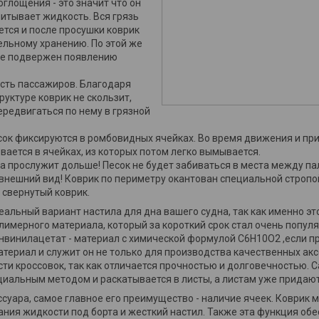
глощения - это значит что он
питывает жидкость. Вся грязь
ется и после просушки коврик
тельному хранению. По этой же
не подвержен появлению
сть пассажиров. Благодаря
руктуре коврик не скользит,
ередвигаться по нему в грязной
есок фиксируются в ромбовидных ячейках. Во время движения и при
ивается в ячейках, из которых потом легко вымывается.
а прослужит дольше! Песок не будет забиваться в места между па
внешний вид! Коврик по периметру окантован специальной стропой
 свернутый коврик.
деальный вариант настила для дна вашего судна, так как именно 
лимерного материала, который за короткий срок стал очень попу
нвинилацетат - материал с химической формулой C6H10O2 ,если п
териал и служит он не только для производства качественных акс
ости кроссовок, так как отличается прочностью и долговечностью. 
циальным методом и раскатывается в листы, а листам уже придают
ссуара, самое главное его преимущество - наличие ячеек. Коврик 
ания жидкости под борта и жесткий настил. Также эта функция об