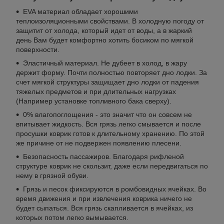
EVA материал обладает хорошими
теплоизоляционными свойствами. В холодную погоду от
защитит от холода, который идет от воды, а в жаркий
день Вам будет комфортно хотить босиком по мягкой
поверхности.
Эластичный материал. Не дубеет в холод, в жару
держит форму. Почти полностью повторяет дно лодки. За
счет мягкой структуры защищает дно лодки от падения
тяжелых предметов и при длительных нагрузках
(Например установке топливного бака сверху).
0% влагопоглощения - это значит что он совсем не
впитывает жидкость. Вся грязь легко смывается и после
просушки коврик готов к длительному хранению. По этой
же причине от не подвержен появлению плесени.
Безопасность пассажиров. Благодаря рифленой
структуре коврик не скользит, даже если передвигаться по
нему в грязной обуви.
Грязь и песок фиксируются в ромбовидных ячейках. Во
время движения и при извлечения коврика ничего не
будет сыпаться. Вся грязь скапливается в ячейках, из
которых потом легко вымывается.