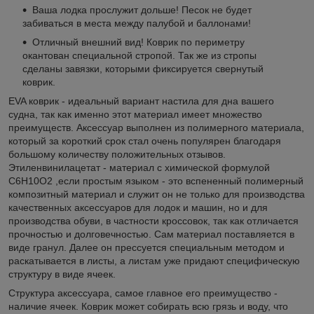
Ваша лодка прослужит дольше! Песок не будет
забиваться в места между палубой и баллонами!
Отличный внешний вид! Коврик по периметру
окантован специальной стропой. Так же из стропы
сделаны завязки, которыми фиксируется свернутый
коврик.
EVA коврик - идеальный вариант настила для дна вашего
судна, так как именно этот материал имеет множество
преимуществ. Аксессуар выполнен из полимерного материала,
который за короткий срок стал очень популярен благодаря
большому количеству положительных отзывов.
Этиленвинилацетат - материал с химической формулой
C6H10O2 ,если простым языком - это вспененный полимерный
композитный материал и служит он не только для производства
качественных аксессуаров для лодок и машин, но и для
производства обуви, в частности кроссовок, так как отличается
прочностью и долговечностью. Сам материал поставляется в
виде гранул. Далее он прессуется специальным методом и
раскатывается в листы, а листам уже придают специфическую
структуру в виде ячеек.
Структура аксессуара, самое главное его преимущество -
наличие ячеек. Коврик может собирать всю грязь и воду, что