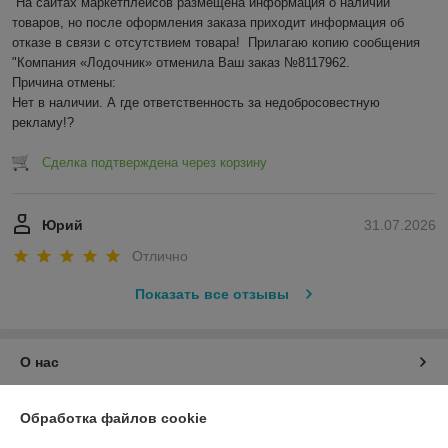
На сайтах маркетплейсов размещена информация о наличии 
товаров, но после оформления заказа приходит информация об 
отказе в связи с отсутствием товара!  Прилагаю копию сообщения 
"Компания «Лодочник» отменила Ваш заказ №8117962.

Причина отмены:

Нет в наличии. А где ответственность за недобросовестную 
рекламу!?
Сделка подтверждена через корзину
Юрий
31.07.2026
Отлично
Показать все отзывы
О нас
Контакты
Обработка файлов cookie