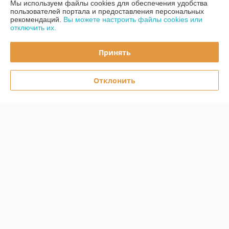
Мы используем файлы cookies для обеспечения удобства
Доставка и оплата
пользователей портала и предоставления персональных
рекомендаций.
Вы можете настроить файлы cookies или
отключить их.
График работы
Принять
Полная версия сайта
Политика обработки cookies
Отклонить
Сайт создан на платформе Deal.by
Информация для покупателя
Юридическое лицо:
ООО «Первый лодочный»
ул. Сухаревская, ДОМ 16, пом. 16, 220019
Регистрационный номер ЕГР: 192849314
УНП: 192849314