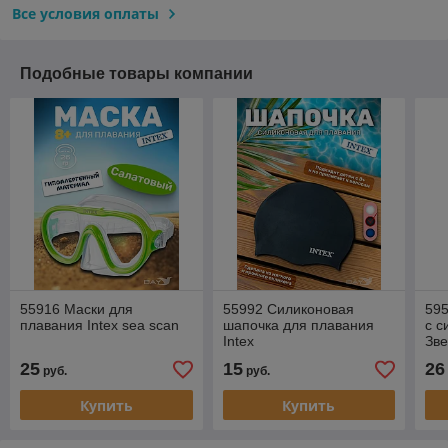
Все условия оплаты
Подобные товары компании
55916 Маски для
55992 Силиконовая
595
плавания Intex sea scan
шапочка для плавания
с с
Intex
Зве
Кот
25
15
26
руб.
руб.
Купить
Купить