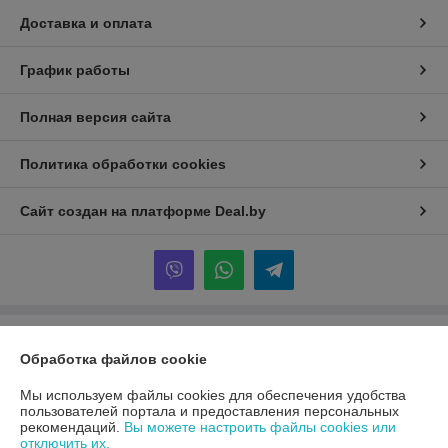
Доставка и оплата
График работы
Полная версия сайта
Политика обработки cookies
Сайт создан на платформе Deal.by
Информация для покупателя
Обработка файлов cookie
Юридическое лицо:
ООО «Первый лодочный»
ул. Сухаревская, ДОМ 16, пом. 16, 220019
Мы используем файлы cookies для обеспечения удобства
пользователей портала и предоставления персональных
Регистрационный номер ЕГР: 192849314
рекомендаций.
Вы можете настроить файлы cookies или
отключить их.