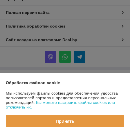
Полная версия сайта
Политика обработки cookies
Сайт создан на платформе Deal.by
Информация для покупателя
Обработка файлов cookie
Юридическое лицо:
ООО «Первый лодочный»
ул. Сухаревская, ДОМ 16, пом. 16, 220019
Мы используем файлы cookies для обеспечения удобства
пользователей портала и предоставления персональных
Регистрационный номер ЕГР: 192849314
рекомендаций.
Вы можете настроить файлы cookies или
отключить их.
УНП: 192849314
Регистрационный орган: Минский горисполком
Принять
Дата регистрации компании: 05.03.2024