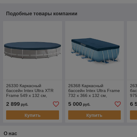
Подобные товары компании
26330 Каркасный
26368 Каркасный
26
бассейн Intex Ultra XTR
бассейн Intex Ultra Frame
бас
Frame 549 х 132 см,
732 х 366 х 132 см,
975
фильтр-насос, лестница,
фильтр-насос, лестница,
фил
2 899
5 000
6 
руб.
руб.
тент, подстилка
тент, подстилка
тен
Купить
Купить
О нас