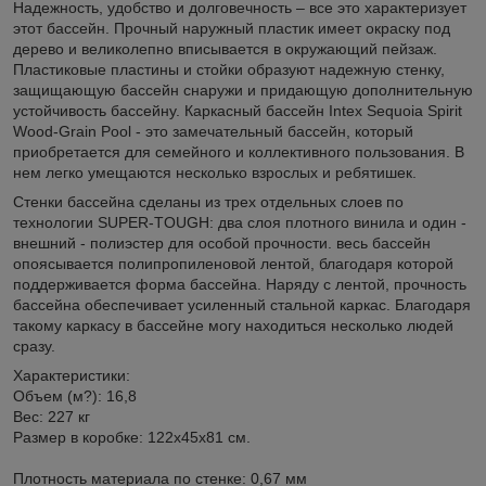
Надежность, удобство и долговечность – все это характеризует
этот бассейн. Прочный наружный пластик имеет окраску под
дерево и великолепно вписывается в окружающий пейзаж.
Пластиковые пластины и стойки образуют надежную стенку,
защищающую бассейн снаружи и придающую дополнительную
устойчивость бассейну. Каркасный бассейн Intex Sequoia Spirit
Wood-Grain Pool - это замечательный бассейн, который
приобретается для семейного и коллективного пользования. В
нем легко умещаются несколько взрослых и ребятишек.
Стенки бассейна сделаны из трех отдельных слоев по
технологии SUPER-TOUGH: два слоя плотного винила и один -
внешний - полиэстер для особой прочности. весь бассейн
опоясывается полипропиленовой лентой, благодаря которой
поддерживается форма бассейна. Наряду с лентой, прочность
бассейна обеспечивает усиленный стальной каркас. Благодаря
такому каркасу в бассейне могу находиться несколько людей
сразу.
Характеристики:
Объем (м?): 16,8
Вес: 227 кг
Размер в коробке: 122х45х81 см.
Плотность материала по стенке: 0,67 мм