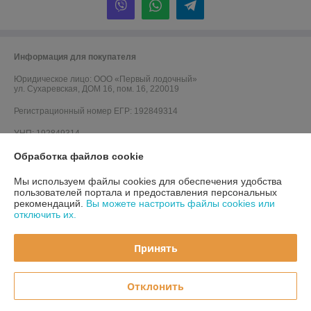
Информация для покупателя
Юридическое лицо:
ООО «Первый лодочный»
ул. Сухаревская, ДОМ 16, пом. 16, 220019
Регистрационный номер ЕГР: 192849314
УНП: 192849314
Обработка файлов cookie
Регистрационный орган: Минский горисполком
Дата регистрации компании: 05.03.2024
Мы используем файлы cookies для обеспечения удобства
пользователей портала и предоставления персональных
Местонахождение книги жалоб и предложений: ул. Сухаревская, ДОМ
рекомендаций.
Вы можете настроить файлы cookies или
16, пом. 16, 220019
отключить их.
Принять
Отклонить