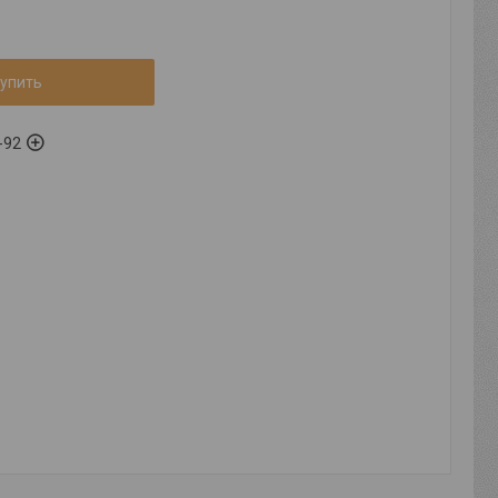
упить
-92