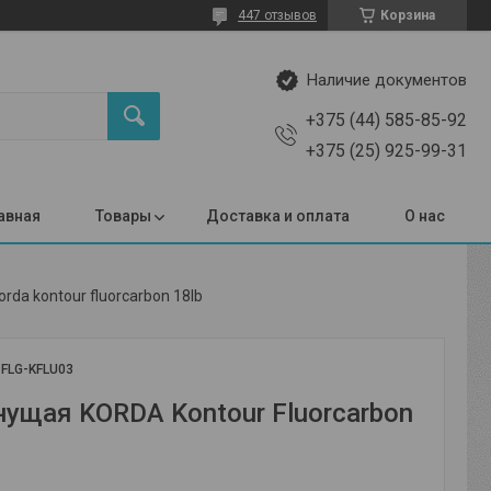
447 отзывов
Корзина
Наличие документов
+375 (44) 585-85-92
+375 (25) 925-99-31
авная
Товары
Доставка и оплата
О нас
rda kontour fluorcarbon 18lb
:
FLG-KFLU03
нущая KORDA Kontour Fluorcarbon