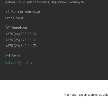
район, Сеницкий сельсовет, 84), Минск, Беларусь
Егор Бакей
+375 (44) 585-85-92
+375 (25) 925-99-31
+375 (29) 649-14-78
bakey93@mail.ru
Мы используем файлы cookie