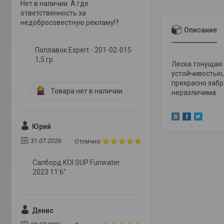
Нет в наличии. А где
ответственность за
недобросовестную рекламу!?
Описание
Поплавок Expert - 201-02-015
1,5 гр
Леска тонущая 
устойчивостью,
прекрасно забр
Товара нет в наличии
неразличима.
Юрий
31.07.2026
Отлично
Сапборд KOI SUP Funwater
2023 11'6"
Денис