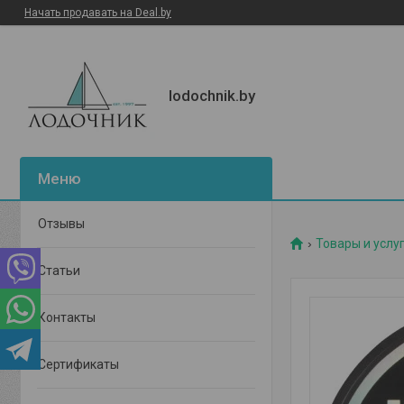
Начать продавать на Deal.by
lodochnik.by
Отзывы
Товары и услу
Статьи
Контакты
Сертификаты