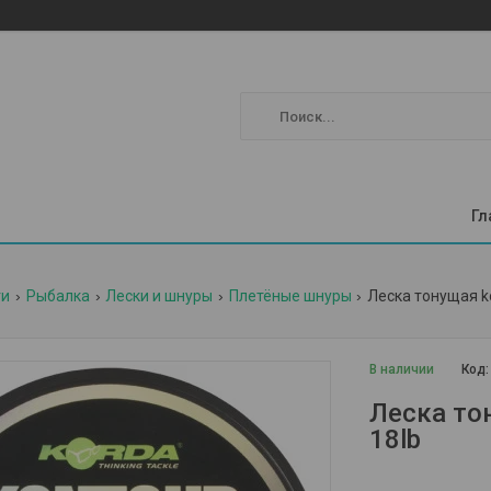
Гл
ги
Рыбалка
Лески и шнуры
Плетёные шнуры
Леска тонущая ko
В наличии
Код
Леска то
18lb