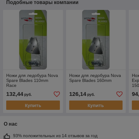
Подобные товары компании
Ножи для ледобура Nova
Ножи для ледобура Nova
Но
Spare Blades 110mm
Spare Blades 160mm
Exp
Race
150
132,44
126,14
94
руб.
руб.
Купить
Купить
О нас
93% положительных из 14 отзывов за год