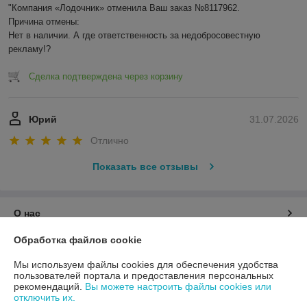
"Компания «Лодочник» отменила Ваш заказ №8117962.

Причина отмены:

Нет в наличии. А где ответственность за недобросовестную 
рекламу!?
Сделка подтверждена через корзину
Юрий
31.07.2026
Отлично
Показать все отзывы
О нас
Обработка файлов cookie
Контакты
Мы используем файлы cookies для обеспечения удобства
пользователей портала и предоставления персональных
Доставка и оплата
рекомендаций.
Вы можете настроить файлы cookies или
отключить их.