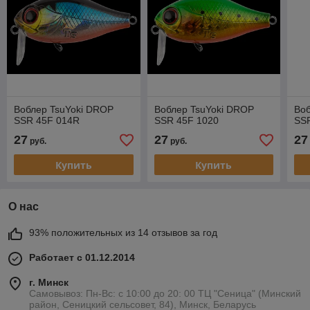
Воблер TsuYoki DROP
Воблер TsuYoki DROP
Воб
SSR 45F 014R
SSR 45F 1020
SS
27
27
27
руб.
руб.
Купить
Купить
О нас
93% положительных из 14 отзывов за год
Работает с 01.12.2014
г. Минск
Самовывоз: Пн-Вс: с 10:00 до 20: 00 ТЦ "Сеница" (Минский
район, Сеницкий сельсовет, 84), Минск, Беларусь