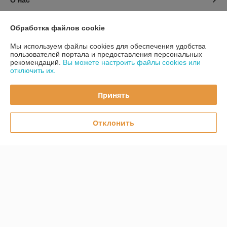
О нас
Контакты
Обработка файлов cookie
Мы используем файлы cookies для обеспечения удобства
Доставка и оплата
пользователей портала и предоставления персональных
рекомендаций.
Вы можете настроить файлы cookies или
отключить их.
График работы
Принять
Полная версия сайта
Политика обработки cookies
Отклонить
Сайт создан на платформе Deal.by
Информация для покупателя
Юридическое лицо:
ООО «Первый лодочный»