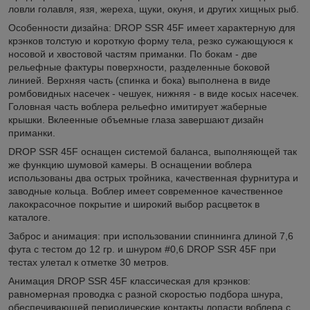
ловли голавля, язя, жереха, щуки, окуня, и других хищных рыб.
Особенности дизайна: DROP SSR 45F имеет характерную для
крэнков толстую и короткую форму тела, резко сужающуюся к
носовой и хвостовой частям приманки. По бокам - две
рельефные фактуры поверхности, разделенные боковой
линией. Верхняя часть (спинка и бока) выполнена в виде
ромбовидных насечек - чешуек, нижняя - в виде косых насечек.
Головная часть воблера рельефно имитирует жаберные
крышки. Вклеенные объемные глаза завершают дизайн
приманки.
DROP SSR 45F оснащен системой баланса, выполняющей так
же функцию шумовой камеры. В оснащении воблера
использованы два острых тройника, качественная фурнитура и
заводные кольца. Воблер имеет современное качественное
лакокрасочное покрытие и широкий выбор расцветок в
каталоге.
Заброс и анимация: при использовании спиннинга длиной 7,6
фута с тестом до 12 гр. и шнуром #0,6 DROP SSR 45F при
тестах улетал к отметке 30 метров.
Анимация DROP SSR 45F классическая для крэнков:
равномерная проводка с разной скоростью подбора шнура,
обеспечивающей периодические контакты лопасти воблера с