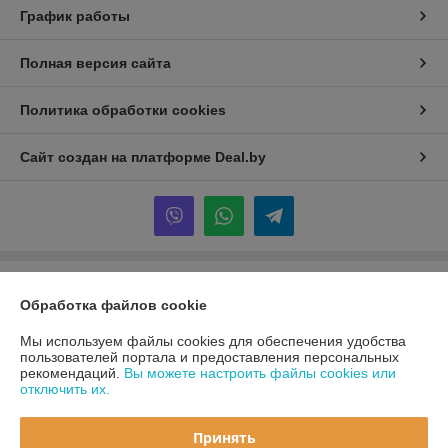
График работы
Полная версия сайта
Политика обработки cookies
Сайт создан на платформе Deal.by
Информация для покупателя
Обработка файлов cookie
Юридическое лицо:
ООО «Первый лодочный»
ул. Сухаревская, ДОМ 16, пом. 16, 220019
Мы используем файлы cookies для обеспечения удобства
пользователей портала и предоставления персональных
Регистрационный номер ЕГР: 192849314
рекомендаций.
Вы можете настроить файлы cookies или
отключить их.
УНП: 192849314
Регистрационный орган: Минский горисполком
Принять