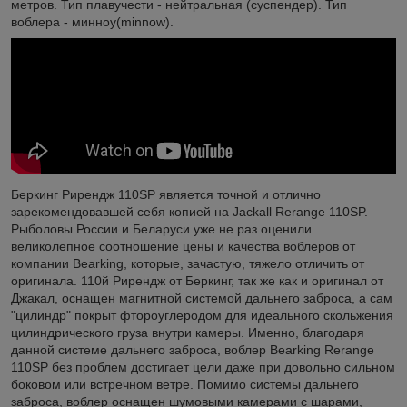
метров. Тип плавучести - нейтральная (суспендер). Тип
воблера - минноу(minnow).
Беркинг Рирендж 110SP является точной и отлично
зарекомендовавшей себя копией на Jackall Rerange 110SP.
Рыболовы России и Беларуси уже не раз оценили
великолепное соотношение цены и качества воблеров от
компании Bearking, которые, зачастую, тяжело отличить от
оригинала. 110й Рирендж от Беркинг, так же как и оригинал от
Джакал, оснащен магнитной системой дальнего заброса, а сам
"цилиндр" покрыт фтороуглеродом для идеального скольжения
цилиндрического груза внутри камеры. Именно, благодаря
данной системе дальнего заброса, воблер Bearking Rerange
110SP без проблем достигает цели даже при довольно сильном
боковом или встречном ветре. Помимо системы дальнего
заброса, воблер оснащен шумовыми камерами с шарами,