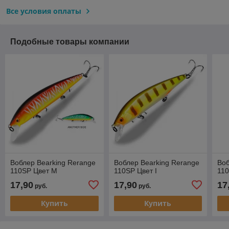
Все условия оплаты
Подобные товары компании
Воблер Bearking Rerange
Воблер Bearking Rerange
Воб
110SP Цвет M
110SP Цвет I
110
17,90
17,90
17
руб.
руб.
Купить
Купить