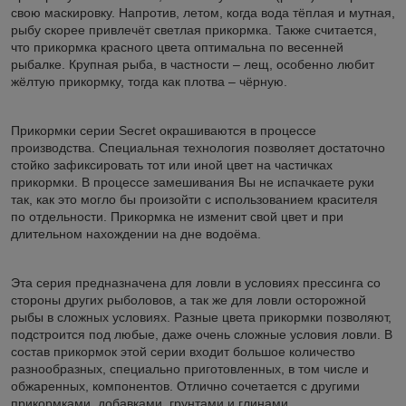
свою маскировку. Напротив, летом, когда вода тёплая и мутная,
рыбу скорее привлечёт светлая прикормка. Также считается,
что прикормка красного цвета оптимальна по весенней
рыбалке. Крупная рыба, в частности – лещ, особенно любит
жёлтую прикормку, тогда как плотва – чёрную.
Прикормки серии Secret окрашиваются в процессе
производства. Специальная технология позволяет достаточно
стойко зафиксировать тот или иной цвет на частичках
прикормки. В процессе замешивания Вы не испачкаете руки
так, как это могло бы произойти с использованием красителя
по отдельности. Прикормка не изменит свой цвет и при
длительном нахождении на дне водоёма.
Эта серия предназначена для ловли в условиях прессинга со
стороны других рыболовов, а так же для ловли осторожной
рыбы в сложных условиях. Разные цвета прикормки позволяют,
подстроится под любые, даже очень сложные условия ловли. В
состав прикормок этой серии входит большое количество
разнообразных, специально приготовленных, в том числе и
обжаренных, компонентов. Отлично сочетается с другими
прикормками, добавками, грунтами и глинами.