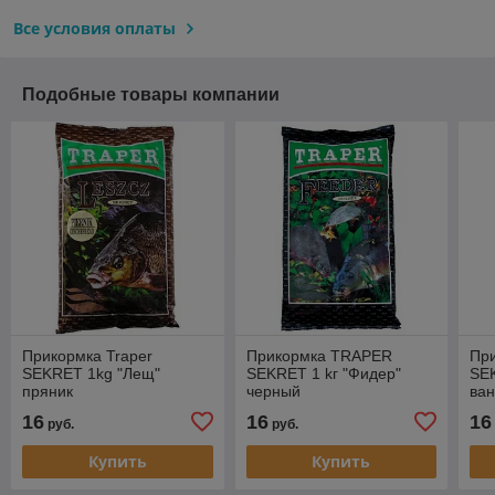
Все условия оплаты
Подобные товары компании
Прикормка Traper
Прикормка TRAPER
При
SEKRET 1kg "Лещ"
SEKRET 1 kг "Фидер"
SE
пряник
черный
ва
16
16
16
руб.
руб.
Купить
Купить