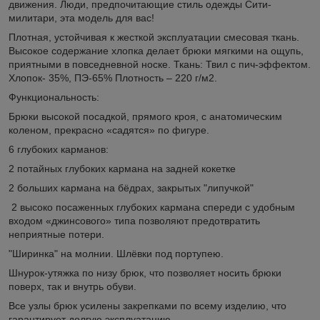
движения. Люди, предпочитающие стиль одежды Сити-
милитари, эта модель для вас!
Плотная, устойчивая к жесткой эксплуатации смесовая ткань.
Высокое содержание хлопка делает брюки мягкими на ощупь,
приятными в повседневной носке. Ткань: Твил с пич-эффектом.
Хлопок- 35%, ПЭ-65% Плотность – 220 г/м2.
Функциональность:
Брюки высокой посадкой, прямого кроя, с анатомическим
коленом, прекрасно «садятся» по фигуре.
6 глубоких карманов:
2 потайных глубоких кармана на задней кокетке
2 больших кармана на бёдрах, закрытых "липучкой"
2 высоко посаженных глубоких кармана спереди с удобным
входом «джинсового» типа позволяют предотвратить
неприятные потери.
"Ширинка" на молнии. Шлёвки под портупею.
Шнурок-утяжка по низу брюк, что позволяет носить брюки
поверх, так и внутрь обуви.
Все узлы брюк усилены закрепками по всему изделию, что
гарантирует долгую эксплуатацию.