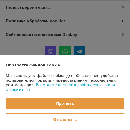
Полная версия сайта
Политика обработки cookies
Сайт создан на платформе Deal.by
Обработка файлов cookie
Информация для покупателя
Мы используем файлы cookies для обеспечения удобства
пользователей портала и предоставления персональных
Юридическое лицо:
ООО «Первый лодочный»
рекомендаций.
Вы можете настроить файлы cookies или
ул. Сухаревская, ДОМ 16, пом. 16, 220019
отключить их.
Регистрационный номер ЕГР: 192849314
Принять
УНП: 192849314
Регистрационный орган: Минский горисполком
Отклонить
Дата регистрации компании: 05.03.2024