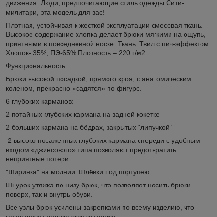
движения. Люди, предпочитающие стиль одежды Сити-
милитари, эта модель для вас!
Плотная, устойчивая к жесткой эксплуатации смесовая ткань.
Высокое содержание хлопка делает брюки мягкими на ощупь,
приятными в повседневной носке. Ткань: Твил с пич-эффектом.
Хлопок- 35%, ПЭ-65% Плотность – 220 г/м2.
Функциональность:
Брюки высокой посадкой, прямого кроя, с анатомическим
коленом, прекрасно «садятся» по фигуре.
6 глубоких карманов:
2 потайных глубоких кармана на задней кокетке
2 больших кармана на бёдрах, закрытых "липучкой"
2 высоко посаженных глубоких кармана спереди с удобным
входом «джинсового» типа позволяют предотвратить
неприятные потери.
"Ширинка" на молнии. Шлёвки под портупею.
Шнурок-утяжка по низу брюк, что позволяет носить брюки
поверх, так и внутрь обуви.
Все узлы брюк усилены закрепками по всему изделию, что
гарантирует долгую эксплуатацию.