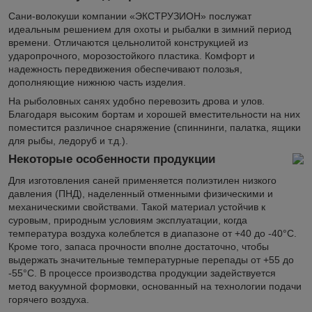
Сани-волокуши компании «ЭКСТРУЗИОН» послужат
идеальным решением для охоты и рыбалки в зимний период
времени. Отличаются цельнолитой конструкцией из
ударопрочного, морозостойкого пластика. Комфорт и
надежность передвижения обеспечивают полозья,
дополняющие нижнюю часть изделия.
На рыболовных санях удобно перевозить дрова и улов.
Благодаря высоким бортам и хорошей вместительности на них
поместится различное снаряжение (спиннинги, палатка, ящики
для рыбы, ледоруб и т.д.).
Некоторые особенности продукции
Для изготовления саней применяется полиэтилен низкого
давления (ПНД), наделенный отменными физическими и
механическими свойствами. Такой материал устойчив к
суровым, природным условиям эксплуатации, когда
температура воздуха колеблется в диапазоне от +40 до -40°С.
Кроме того, запаса прочности вполне достаточно, чтобы
выдержать значительные температурные перепады от +55 до
-55°С. В процессе производства продукции задействуется
метод вакуумной формовки, основанный на технологии подачи
горячего воздуха.