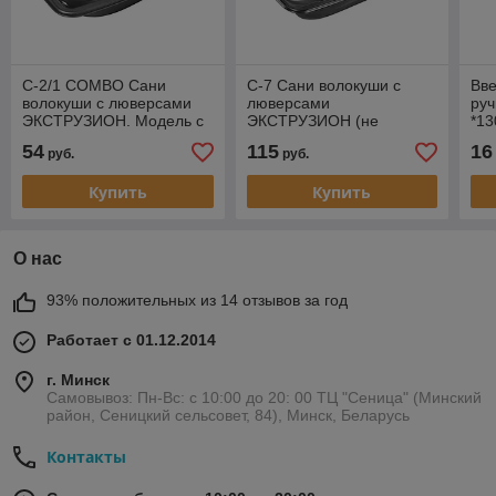
С-2/1 COMBO Сани
С-7 Сани волокуши с
Вв
волокуши с люверсами
люверсами
руч
ЭКСТРУЗИОН. Модель с
ЭКСТРУЗИОН (не
*13
ограничителями для
подходит под обвязку)
54
115
16
руб.
руб.
ящика и выемками для
бура
Купить
Купить
О нас
93% положительных из 14 отзывов за год
Работает с 01.12.2014
г. Минск
Самовывоз: Пн-Вс: с 10:00 до 20: 00 ТЦ "Сеница" (Минский
район, Сеницкий сельсовет, 84), Минск, Беларусь
Контакты