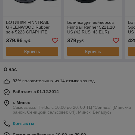
БОТИНКИ FINNTRAIL
Ботинки для вейдерсов
Бот
GREENWOOD Rubber
Finntrail Ranner 5221,10
Spo
sole 5223 GRAPHITE,
US (42 RUS, 43 EUR)
US 
10(43)
379,96
379
42
руб.
руб.
Купить
Купить
О нас
93% положительных из 14 отзывов за год
Работает с 01.12.2014
г. Минск
Самовывоз: Пн-Вс: с 10:00 до 20: 00 ТЦ "Сеница" (Минский
район, Сеницкий сельсовет, 84), Минск, Беларусь
Контакты
Сегодня работает с 10:00 до 20:00