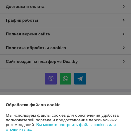
Доставка и оплата
График работы
Полная версия сайта
Политика обработки cookies
Сайт создан на платформе Deal.by
Информация для покупателя
Обработка файлов cookie
Юридическое лицо:
ООО «Первый лодочный»
ул. Сухаревская, ДОМ 16, пом. 16, 220019
Мы используем файлы cookies для обеспечения удобства
пользователей портала и предоставления персональных
Регистрационный номер ЕГР: 192849314
рекомендаций.
Вы можете настроить файлы cookies или
отключить их.