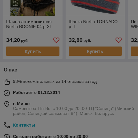
Шляпа антимоскитная
Шапка Norfin TORNADO
Пе
Norfin BOONIE 04 р.XL
р. L
WI
34,20
32,80
32
руб.
руб.
Купить
Купить
О нас
93% положительных из 14 отзывов за год
Работает с 01.12.2014
г. Минск
Самовывоз: Пн-Вс: с 10:00 до 20: 00 ТЦ "Сеница" (Минский
район, Сеницкий сельсовет, 84), Минск, Беларусь
Контакты
Сегодня работает с 10:00 до 20:00