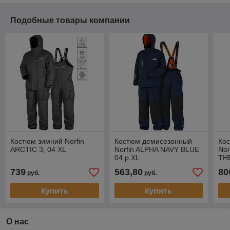
Подобные товары компании
Костюм зимний Norfin
Костюм демисезонный
Ко
ARCTIC 3, 04 XL
Norfin ALPHA NAVY BLUE
No
04 р.XL
TH
739
563,80
80
руб.
руб.
Купить
Купить
О нас