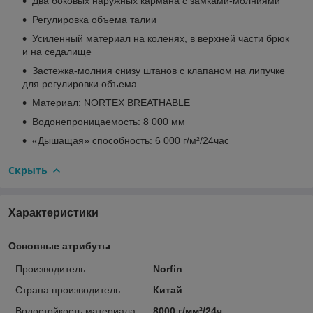
Два боковых наружных кармана с замками-молниями
Регулировка объема талии
Усиленный материал на коленях, в верхней части брюк
и на седалище
Застежка-молния снизу штанов с клапаном на липучке
для регулировки объема
Материал: NORTEX BREATHABLE
Водонепроницаемость: 8 000 мм
«Дышащая» способность: 6 000 г/м²/24час
Скрыть
Характеристики
Основные атрибуты
Производитель
Norfin
Страна производитель
Китай
Водостойкость материала
8000 г/мм²/24ч