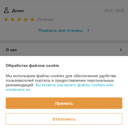
Денис
28.07.2026
Отлично
Показать все отзывы
О нас
Контакты
Обработка файлов cookie
Мы используем файлы cookies для обеспечения удобства
Доставка и оплата
пользователей портала и предоставления персональных
рекомендаций.
Вы можете настроить файлы cookies или
отключить их.
График работы
Принять
Полная версия сайта
Политика обработки cookies
Отклонить