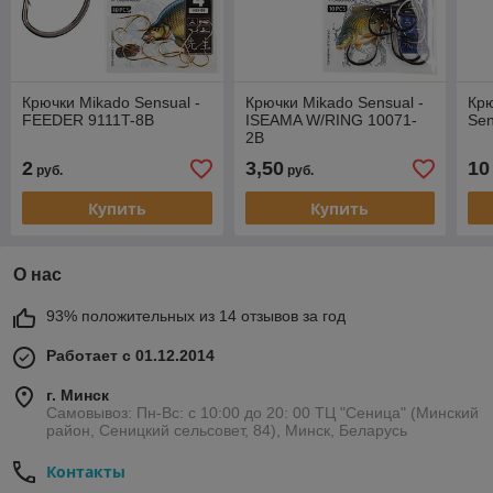
Крючки Mikado Sensual -
Крючки Mikado Sensual -
Крю
FEEDER 9111T-8B
ISEAMA W/RING 10071-
Sen
2B
2
3,50
10
руб.
руб.
Купить
Купить
О нас
93% положительных из 14 отзывов за год
Работает с 01.12.2014
г. Минск
Самовывоз: Пн-Вс: с 10:00 до 20: 00 ТЦ "Сеница" (Минский
район, Сеницкий сельсовет, 84), Минск, Беларусь
Контакты