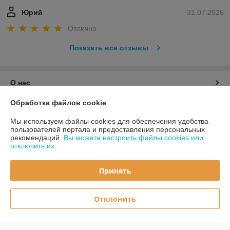
Юрий
31.07.2026
Отлично
Показать все отзывы
О нас
Обработка файлов cookie
Контакты
Мы используем файлы cookies для обеспечения удобства
пользователей портала и предоставления персональных
Доставка и оплата
рекомендаций.
Вы можете настроить файлы cookies или
отключить их.
График работы
Принять
Полная версия сайта
Отклонить
Политика обработки cookies
Сайт создан на платформе Deal.by