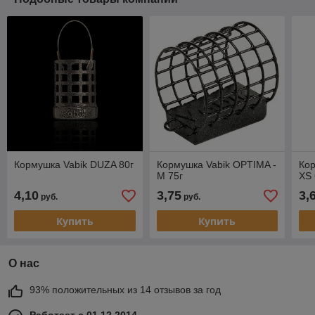
Кормушка Vabik DUZA 80г
Кормушка Vabik OPTIMA -
Кор
M 75г
XS 
4,10
3,75
3,
руб.
руб.
Купить
Купить
О нас
93% положительных из 14 отзывов за год