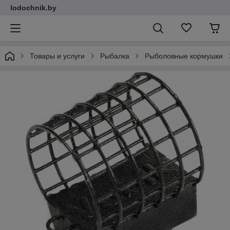
lodochnik.by
Товары и услуги
Рыбалка
Рыболовные кормушки