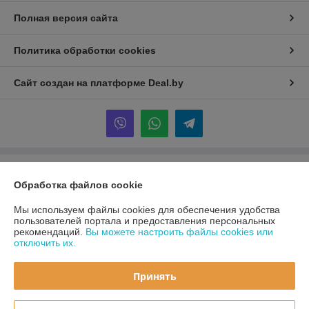
Полная версия сайта
Политика обработки cookies
Сайт создан на платформе Deal.by
Информация для покупателя
Обработка файлов cookie
Юридическое лицо:
ООО «Первый лодочный»
ул. Сухаревская, ДОМ 16, пом. 16, 220019
Мы используем файлы cookies для обеспечения удобства
пользователей портала и предоставления персональных
Регистрационный номер ЕГР: 192849314
рекомендаций.
Вы можете настроить файлы cookies или
отключить их.
УНП: 192849314
Регистрационный орган: Минский горисполком
Принять
Дата регистрации компании: 05.03.2024