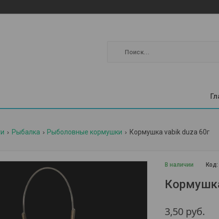
Гл
ги
Рыбалка
Рыболовные кормушки
Кормушка vabik duza 60г
В наличии
Код
Кормушка
3,50
руб.