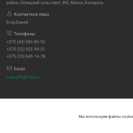
район, Сеницкий сельсовет, 84), Минск, Беларусь
Егор Бакей
+375 (44) 585-85-92
+375 (25) 925-99-31
+375 (29) 649-14-78
bakey93@mail.ru
Мы используем файлы cookie