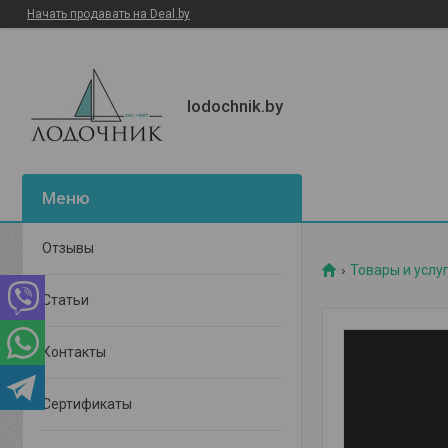
Начать продавать на Deal.by
lodochnik.by
Отзывы
Товары и услу
Статьи
Контакты
Сертификаты