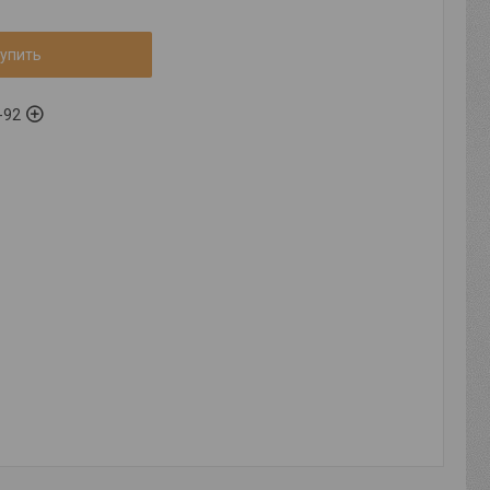
упить
-92