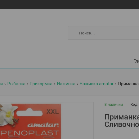
Гл
ги
Рыбалка
Прикормка
Наживка
Наживка amatar
Приманка 
В наличии
Код
Приманка
Сливочн