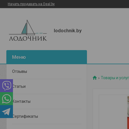
Начать продавать на Deal.by
lodochnik.by
Отзывы
Товары и услу
Статьи
Контакты
Сертификаты