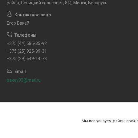
район, Сеницкий сельсовет, 84), Минск, Беларусь
Егор Бакей
+375 (44) 585-85-92
+375 (25) 925-99-31
+375 (29) 649-14-78
bakey93@mail.ru
Мы используем файлы cookie