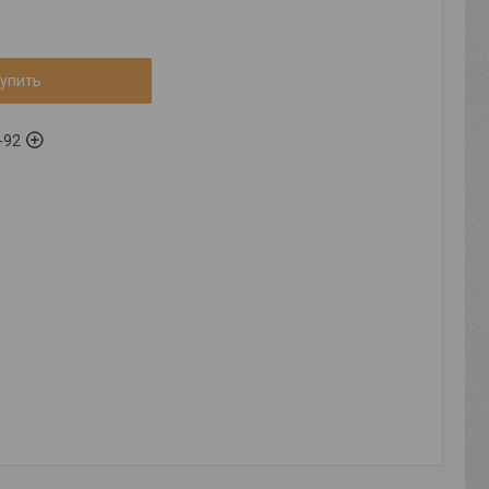
упить
-92