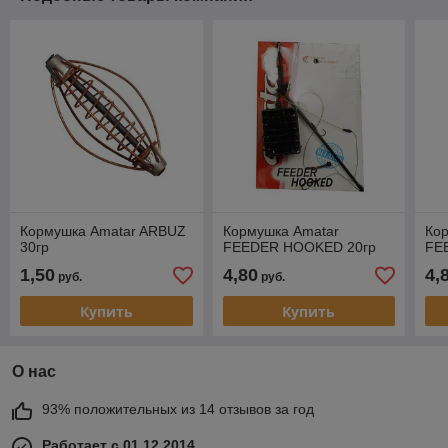
Кормушка Amatar ARBUZ
Кормушка Amatar
Ко
30гр
FEEDER HOOKED 20гр
FE
1,50
4,80
4,
руб.
руб.
Купить
Купить
О нас
93% положительных из 14 отзывов за год
Работает с 01.12.2014