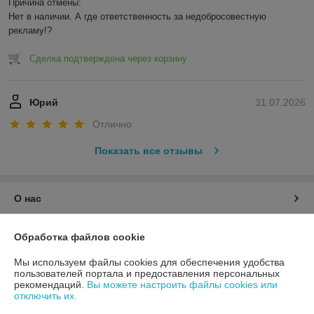
Причина отмены:

Нет в наличии. А где ответственность за недобросовестную 
рекламу!?
Сделка подтверждена через корзину
Юрий
31.07.2026
Отлично
Показать все отзывы
О нас
Контакты
Обработка файлов cookie
Мы используем файлы cookies для обеспечения удобства
Доставка и оплата
пользователей портала и предоставления персональных
рекомендаций.
Вы можете настроить файлы cookies или
отключить их.
График работы