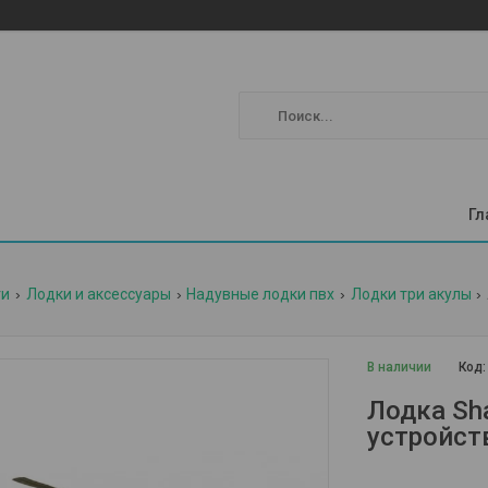
Гл
ги
Лодки и аксессуары
Надувные лодки пвх
Лодки три акулы
В наличии
Код
Лодка Sh
устройст