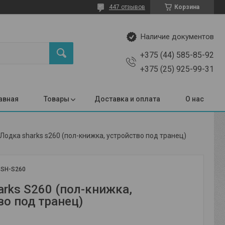
447 отзывов
Корзина
Наличие документов
+375 (44) 585-85-92
+375 (25) 925-99-31
авная
Товары
Доставка и оплата
О нас
Лодка sharks s260 (пол-книжка, устройство под транец)
:
SH-S260
arks S260 (пол-книжка,
во под транец)