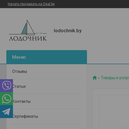
Начать продавать на Deal.by
lodochnik.by
Отзывы
Товары и услу
Статьи
Контакты
Сертификаты