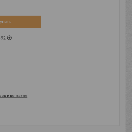
упить
-92
рес и контакты