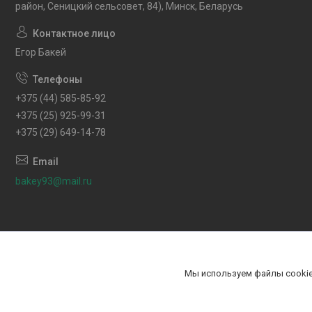
район, Сеницкий сельсовет, 84), Минск, Беларусь
Егор Бакей
+375 (44) 585-85-92
+375 (25) 925-99-31
+375 (29) 649-14-78
bakey93@mail.ru
Мы используем файлы cookie