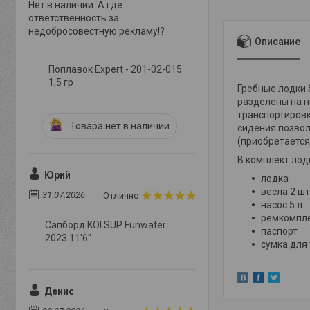
Нет в наличии. А где
ответственность за
недобросовестную рекламу!?
Описание
Поплавок Expert - 201-02-015
1,5 гр
Гребные лодки 
разделены на н
транспортировк
Товара нет в наличии
сидения позвол
(приобретается
В комплект лод
Юрий
лодка
весла 2 шт
31.07.2026
Отлично
насос 5 л.
ремкомпл
Сапборд KOI SUP Funwater
паспорт
2023 11'6"
сумка для
Денис