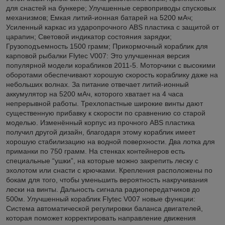
для снастей на бункере; Улучшенные сервоприводы спусковых
механизмов; Емкая литий-ионная батарей на 5200 мАч;
Усиленный каркас из ударопрочного ABS пластика с защитой от
царапин; Световой индикатор состояния зарядки;
Грузоподъемность 1500 грамм; Прикормочный кораблик для
карповой рыбалки Flytec V007: Это улучшенная версия
популярной модели корабликов 2011-5. Моторчики с высокими
оборотами обеспечивают хорошую скорость кораблику даже на
небольших волнах. За питание отвечает литий-ионный
аккумулятор на 5200 мАч, которого хватает на 4 часа
непрерывной работы. Трехлопастные широкие винты дают
существенную прибавку к скорости по сравнению со старой
моделью. Изменённый корпус из прочного ABS пластика
получил другой дизайн, благодаря этому кораблик имеет
хорошую стабилизацию на водной поверхности. Два лотка для
приманки по 750 грамм. На стенках контейнеров есть
специальные “ушки”, на которые можно закрепить леску с
эхолотом или снасти с крючками. Крепления расположены по
бокам для того, чтобы уменьшить вероятность накручивания
лески на винты. Дальность сигнала радиопередатчиков до
500м. Улучшенный кораблик Flytec V007 новые функции:
Система автоматической регулировки баланса двигателей,
которая поможет корректировать направление движения