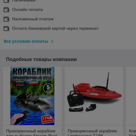
Онлайн оплата
Наложенный платеж
Оплата банковской картой через терминал
Все условия оплаты
Подобные товары компании
Прикормочный кораблик
Прикормочный кораблик
Кор
для рыбалки Amazin Boat
Lingboxianzi T188
Fly