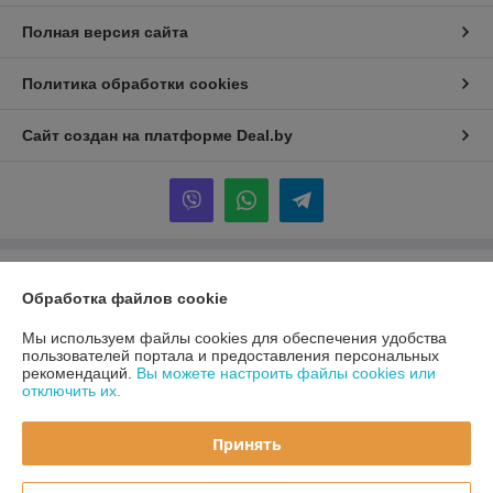
Полная версия сайта
Политика обработки cookies
Сайт создан на платформе Deal.by
Информация для покупателя
Обработка файлов cookie
Юридическое лицо:
ООО «Первый лодочный»
ул. Сухаревская, ДОМ 16, пом. 16, 220019
Мы используем файлы cookies для обеспечения удобства
пользователей портала и предоставления персональных
Регистрационный номер ЕГР: 192849314
рекомендаций.
Вы можете настроить файлы cookies или
отключить их.
УНП: 192849314
Регистрационный орган: Минский горисполком
Принять
Дата регистрации компании: 05.03.2024