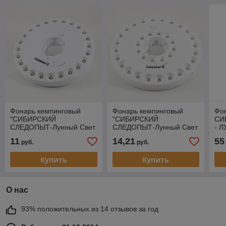
Фонарь кемпинговый
Фонарь кемпинговый
Фо
"СИБИРСКИЙ
"СИБИРСКИЙ
СИ
СЛЕДОПЫТ-Лунный Свет
СЛЕДОПЫТ-Лунный Свет
- Л
24", 24L, 4хАА/120/
36", 36L, 4хАА/120/
11
14,21
55
руб.
руб.
Купить
Купить
О нас
93% положительных из 14 отзывов за год