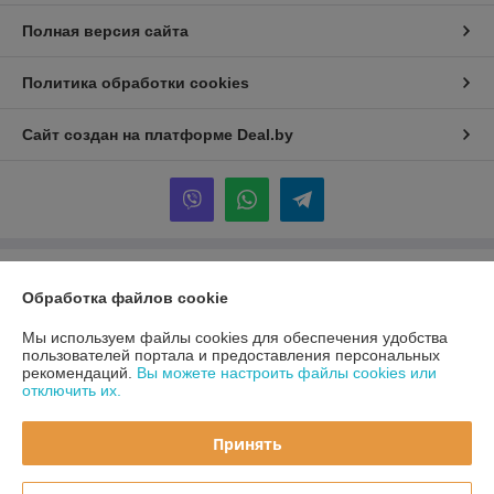
Полная версия сайта
Политика обработки cookies
Сайт создан на платформе Deal.by
Информация для покупателя
Обработка файлов cookie
Юридическое лицо:
ООО «Первый лодочный»
ул. Сухаревская, ДОМ 16, пом. 16, 220019
Мы используем файлы cookies для обеспечения удобства
пользователей портала и предоставления персональных
Регистрационный номер ЕГР: 192849314
рекомендаций.
Вы можете настроить файлы cookies или
отключить их.
УНП: 192849314
Регистрационный орган: Минский горисполком
Принять
Дата регистрации компании: 05.03.2024