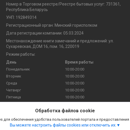
Номер в Торговом реестре/Реестре бытовых услуг: 731361,
Республика Беларусь
УНП: 192849314
Регистрационный орган: Минский горисполком
Дата регистрации компании: 05.03.2024
Местонахождение книги замечаний и предложений: ул.
Сухаревская, ДОМ 16, пом. 16, 220019
Режим работы:
День
Время работы
Понедельник
10:00-20:00
Вторник
10:00-20:00
Среда
10:00-20:00
Четверг
10:00-20:00
Пятница
10:00-20:00
Суббота
10:00-20:00
Обработка файлов cookie
Воскресенье
10:00-20:00
s для обеспечения удобства пользователей портала и предоставления
Вы можете настроить файлы cookies или отключить их.