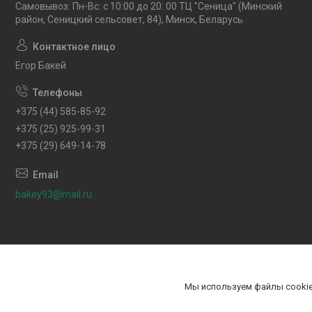
Самовывоз: Пн-Вс: с 10:00 до 20: 00 ТЦ "Сеница" (Минский
район, Сеницкий сельсовет, 84), Минск, Беларусь
Егор Бакей
+375 (44) 585-85-92
+375 (25) 925-99-31
+375 (29) 649-14-78
bakey93@mail.ru
Мы используем файлы cookie