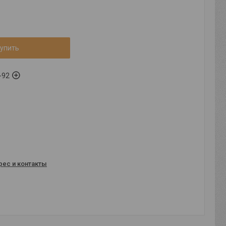
упить
-92
рес и контакты