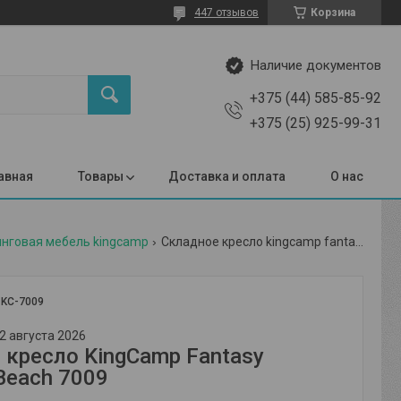
447 отзывов
Корзина
Наличие документов
+375 (44) 585-85-92
+375 (25) 925-99-31
авная
Товары
Доставка и оплата
О нас
нговая мебель kingcamp
Складное кресло kingcamp fantasy armchair beach 7009
:
KC-7009
2 августа 2026
 кресло KingCamp Fantasy
Beach 7009