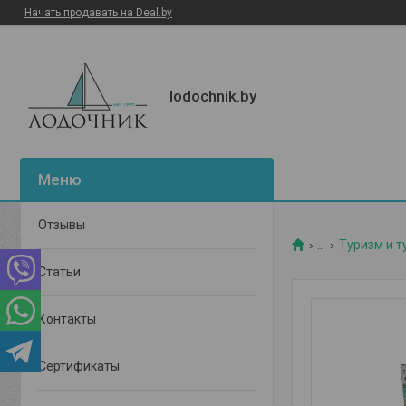
Начать продавать на Deal.by
lodochnik.by
Отзывы
...
Туризм и т
Статьи
Контакты
Сертификаты