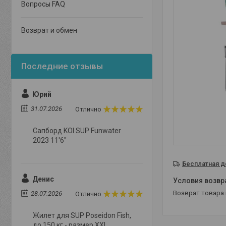
Вопросы FAQ
Возврат и обмен
Юрий
31.07.2026
Отлично
Сапборд KOI SUP Funwater
2023 11'6"
Бесплатная д
Денис
возврат товара
28.07.2026
Отлично
Жилет для SUP Poseidon Fish,
до 150 кг - размер XXL