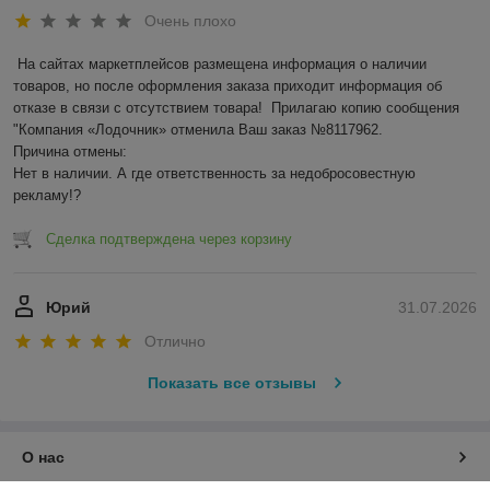
Очень плохо
На сайтах маркетплейсов размещена информация о наличии 
товаров, но после оформления заказа приходит информация об 
отказе в связи с отсутствием товара!  Прилагаю копию сообщения 
"Компания «Лодочник» отменила Ваш заказ №8117962.

Причина отмены:

Нет в наличии. А где ответственность за недобросовестную 
рекламу!?
Сделка подтверждена через корзину
Юрий
31.07.2026
Отлично
Показать все отзывы
О нас