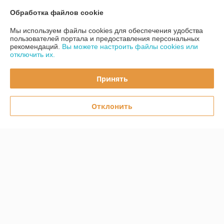
Контакты
Обработка файлов cookie
Мы используем файлы cookies для обеспечения удобства
Доставка и оплата
пользователей портала и предоставления персональных
рекомендаций.
Вы можете настроить файлы cookies или
отключить их.
График работы
Принять
Полная версия сайта
Политика обработки cookies
Отклонить
Сайт создан на платформе Deal.by
Информация для покупателя
Юридическое лицо:
ООО «Первый лодочный»
ул. Сухаревская, ДОМ 16, пом. 16, 220019