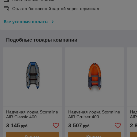
Оплата банковской картой через терминал
Все условия оплаты
Подобные товары компании
Надувная лодка Stormline
Надувная лодка Stormline
Над
AIR Classic 400
AIR Cruiser 400
AIR
3 145
3 507
2 
руб.
руб.
Купить
Купить