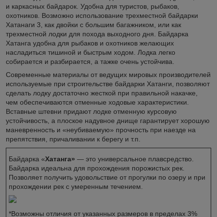
и каркасных байдарок. Удобна для туристов, рыбаков,
охотников. Возможно использование трехместной байдарки
Хатанаги 3, как двойки с большим багажником, или как
трехместной лодки для похода выходного дня. Байдарка
Хатанга удобна для рыбаков и охотников желающих
насладиться тишиной и быстрым ходом. Лодка легко
собирается и разбирается, а тажке очень устойчива.
Современные материалы от ведущих мировых производителей
используемые при строительстве байдарки Хатанги, позволяют
сделать лодку достаточно жесткой при правильной накачке,
чем обеспечиваются отменные ходовые характеристики.
Вставные штевни придают лодке отменную курсовую
устойчивость, а плоское надувное днище гарантирует хорошую
маневренность и «неубиваемую» прочность при наезде на
препятствия, причаливании к берегу и т.п.
Байдарка «
Хатанга»
— это универсальное плавсредство.
Байдарка идеальна для прохождения порожистых рек.
Позволяет получить удовольствие от прогулки по озеру и при
прохождении рек с умеренным течением.
*Возможны отличия от указанных размеров в пределах 3%