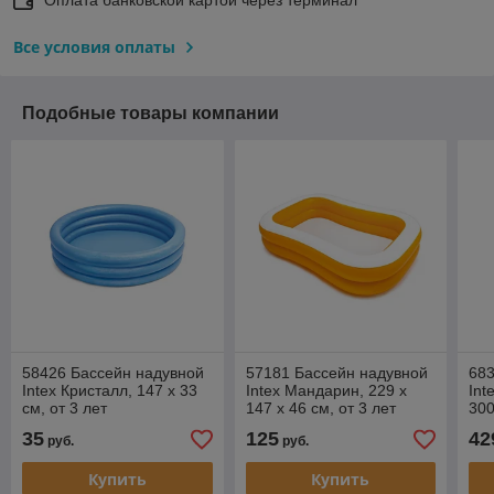
Все условия оплаты
Подобные товары компании
58426 Бассейн надувной
57181 Бассейн надувной
683
Intex Кристалл, 147 х 33
Intex Мандарин, 229 х
Int
см, от 3 лет
147 х 46 см, от 3 лет
300
вес
35
125
42
руб.
руб.
Купить
Купить