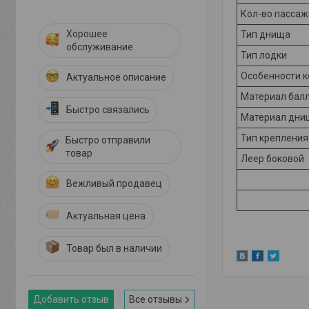
Кол-во пасса
Хорошее
Тип днища
обслуживание
Тип лодки
Особенности к
Актуальное описание
Материал бал
Быстро связались
Материал дни
Тип креплени
Быстро отправили
товар
Леер боковой
Вежливый продавец
Актуальная цена
Товар был в наличии
Добавить отзыв
Все отзывы