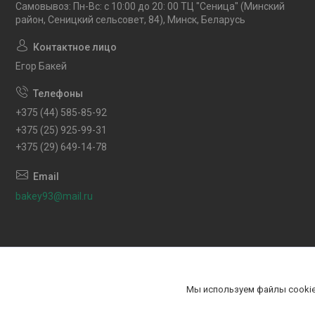
Самовывоз: Пн-Вс: с 10:00 до 20: 00 ТЦ "Сеница" (Минский
район, Сеницкий сельсовет, 84), Минск, Беларусь
Егор Бакей
+375 (44) 585-85-92
+375 (25) 925-99-31
+375 (29) 649-14-78
bakey93@mail.ru
Мы используем файлы cookie