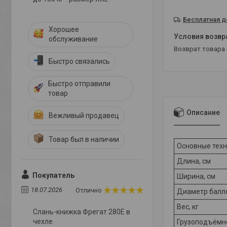
Бесплатная д
Хорошее
обслуживание
возврат товара
Быстро связались
Быстро отправили
товар
Описание
Вежливый продавец
Товар был в наличии
Основные техн
Длина, см
Покупатель
Ширина, см
18.07.2026
Отлично
Диаметр балл
Вес, кг
Слань-книжка Фрегат 280E в
чехле
Грузоподъёмно