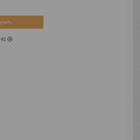
упить
-92