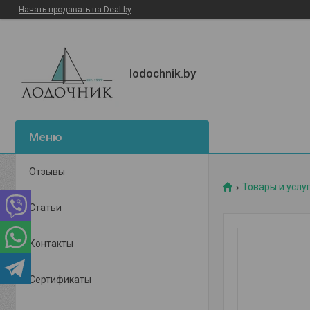
Начать продавать на Deal.by
lodochnik.by
Отзывы
Товары и услу
Статьи
Контакты
Сертификаты