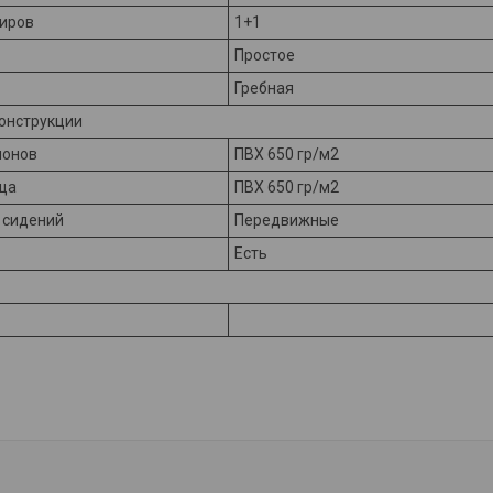
жиров
1+1
Простое
Гребная
онструкции
лонов
ПВХ 650 гр/м2
ща
ПВХ 650 гр/м2
я сидений
Передвижные
Есть