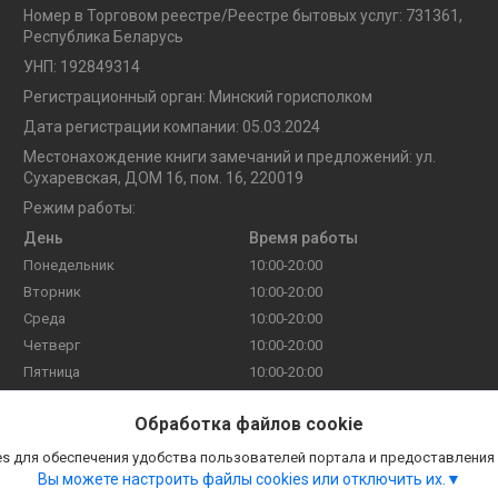
Номер в Торговом реестре/Реестре бытовых услуг: 731361,
Республика Беларусь
УНП: 192849314
Регистрационный орган: Минский горисполком
Дата регистрации компании: 05.03.2024
Местонахождение книги замечаний и предложений: ул.
Сухаревская, ДОМ 16, пом. 16, 220019
Режим работы:
День
Время работы
Понедельник
10:00-20:00
Вторник
10:00-20:00
Среда
10:00-20:00
Четверг
10:00-20:00
Пятница
10:00-20:00
Суббота
10:00-20:00
Обработка файлов cookie
Воскресенье
10:00-20:00
s для обеспечения удобства пользователей портала и предоставления
Вы можете настроить файлы cookies или отключить их.