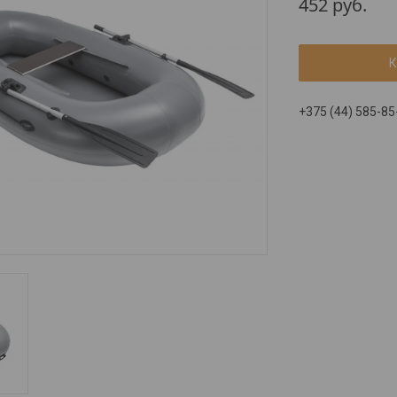
452
руб.
К
+375 (44) 585-85