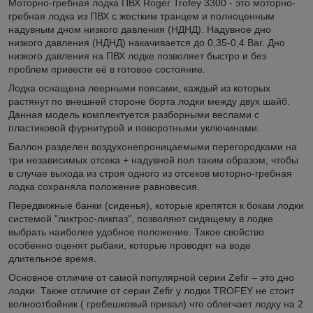
Моторно-гребная лодка ПВХ Roger Trofey 3300 - это моторно-
гребная лодка из ПВХ с жестким транцем и полноценным
надувным дном низкого давления (НДНД). Надувное дно
низкого давления (НДНД) накачивается до 0,35-0,4 Bar. Дно
низкого давления на ПВХ лодке позволяет быстро и без
проблем привести её в готовое состояние.
Лодка оснащена леерными поясами, каждый из которых
растянут по внешней стороне борта лодки между двух шайб.
Данная модель комплектуется разборными веслами с
пластиковой фурнитурой и поворотными уключинами.
Баллон разделен воздухонепроницаемыми перегородками на
три независимых отсека + надувной пол таким образом, чтобы
в случае выхода из строя одного из отсеков моторно-гребная
лодка сохраняла положение равновесия.
Передвижные банки (сиденья), которые крепятся к бокам лодки
системой "ликтрос-ликпаз", позволяют сидящему в лодке
выбрать наиболее удобное положение. Такое свойство
особенно оценят рыбаки, которые проводят на воде
длительное время.
Основное отличие от самой популярной серии Zefir – это дно
лодки. Также отличие от серии Zefir у лодки TROFEY не стоит
волноотбойник ( гребешковый привал) что облегчает лодку на 2