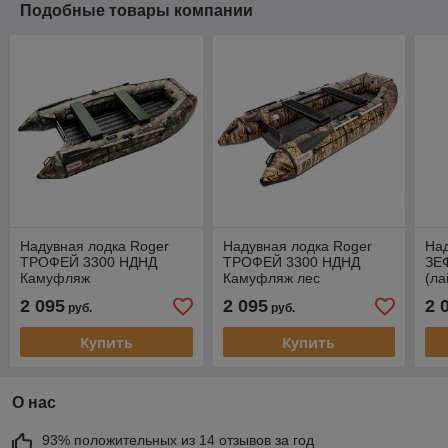
Подобные товары компании
Надувная лодка Roger
Надувная лодка Roger
Над
ТРОФЕЙ 3300 НДНД
ТРОФЕЙ 3300 НДНД
ЗЕ
Камуфляж
Камуфляж лес
(ла
2 095
2 095
2 
руб.
руб.
Купить
Купить
О нас
93% положительных из 14 отзывов за год