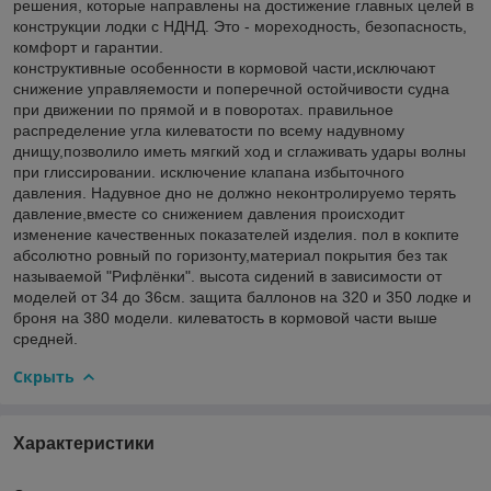
решения, которые направлены на достижение главных целей в
конструкции лодки с НДНД. Это - мореходность, безопасность,
комфорт и гарантии.
конструктивные особенности в кормовой части,исключают
снижение управляемости и поперечной остойчивости судна
при движении по прямой и в поворотах. правильное
распределение угла килеватости по всему надувному
днищу,позволило иметь мягкий ход и сглаживать удары волны
при глиссировании. исключение клапана избыточного
давления. Надувное дно не должно неконтролируемо терять
давление,вместе со снижением давления происходит
изменение качественных показателей изделия. пол в кокпите
абсолютно ровный по горизонту,материал покрытия без так
называемой "Рифлёнки". высота сидений в зависимости от
моделей от 34 до 36см. защита баллонов на 320 и 350 лодке и
броня на 380 модели. килеватость в кормовой части выше
средней.
Скрыть
Характеристики