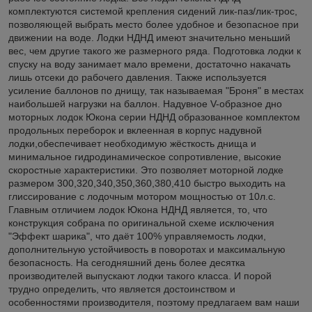
комплектуются системой крепления сидений лик-паз/лик-трос,
позволяющей выбрать место более удобное и безопасное при
движении на воде. Лодки НДНД имеют значительно меньший
вес, чем другие такого же размерного ряда. Подготовка лодки к
спуску на воду занимает мало времени, достаточно накачать
лишь отсеки до рабочего давления. Также используется
усиление баллонов по днищу, так называемая "Броня" в местах
наибольшей нагрузки на баллон. Надувное V-образное дно
моторных лодок Юкона серии НДНД образованное комплектом
продольных переборок и вклеенная в корпус надувной
лодки,обеспечивает необходимую жёсткость днища и
минимальное гидродинамическое сопротивление, высокие
скоростные характеристики. Это позволяет моторной лодке
размером 300,320,340,350,360,380,410 быстро выходить на
глиссирование с лодочным мотором мощностью от 10л.с.
Главным отличием лодок Юкона НДНД является, то, что
конструкция собрана по оригинальной схеме исключения
"Эффект шарика", что даёт 100% управляемость лодки,
дополнительную устойчивость в поворотах и максимальную
безопасность. На сегодняшний день более десятка
производителей выпускают лодки такого класса. И порой
трудно определить, что является достоинством и
особенностями производителя, поэтому предлагаем вам наши