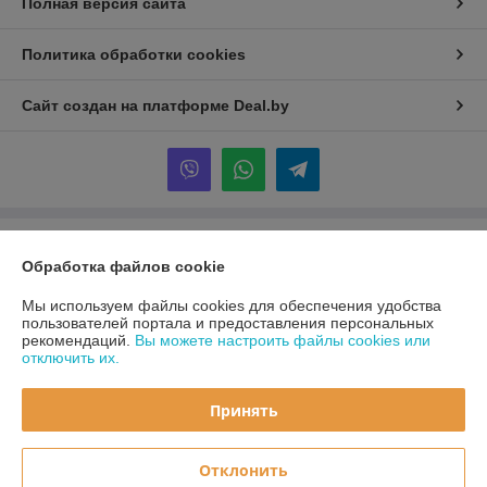
Полная версия сайта
Политика обработки cookies
Сайт создан на платформе Deal.by
Информация для покупателя
Обработка файлов cookie
Юридическое лицо:
ООО «Первый лодочный»
ул. Сухаревская, ДОМ 16, пом. 16, 220019
Мы используем файлы cookies для обеспечения удобства
пользователей портала и предоставления персональных
Регистрационный номер ЕГР: 192849314
рекомендаций.
Вы можете настроить файлы cookies или
отключить их.
УНП: 192849314
Регистрационный орган: Минский горисполком
Принять
Дата регистрации компании: 05.03.2024
Отклонить
Местонахождение книги жалоб и предложений: ул. Сухаревская, ДОМ