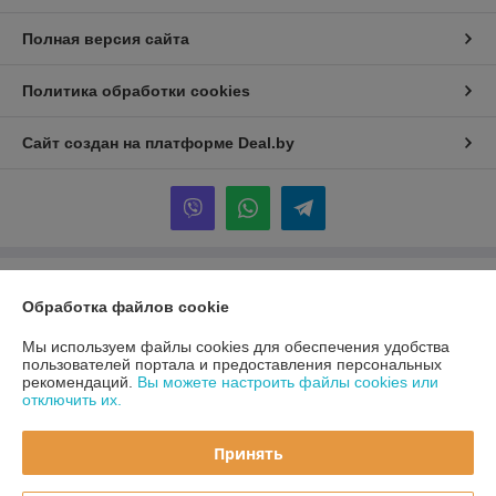
Полная версия сайта
Политика обработки cookies
Сайт создан на платформе Deal.by
Информация для покупателя
Обработка файлов cookie
Юридическое лицо:
ООО «Первый лодочный»
ул. Сухаревская, ДОМ 16, пом. 16, 220019
Мы используем файлы cookies для обеспечения удобства
пользователей портала и предоставления персональных
Регистрационный номер ЕГР: 192849314
рекомендаций.
Вы можете настроить файлы cookies или
отключить их.
УНП: 192849314
Регистрационный орган: Минский горисполком
Принять
Дата регистрации компании: 05.03.2024