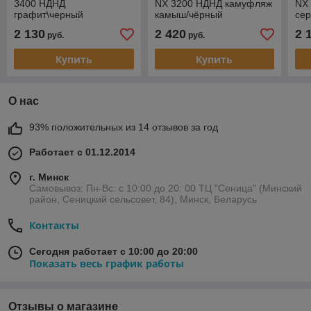
3400 НДНД
NX 3200 НДНД камуфляж
NX 
графит\черный
камыш/чёрный
се
2 130
2 420
2 
руб.
руб.
Купить
Купить
О нас
93% положительных из 14 отзывов за год
Работает с 01.12.2014
г. Минск
Самовывоз: Пн-Вс: с 10:00 до 20: 00 ТЦ "Сеница" (Минский
район, Сеницкий сельсовет, 84), Минск, Беларусь
Контакты
Сегодня работает с 10:00 до 20:00
Показать весь график работы
Отзывы о магазине