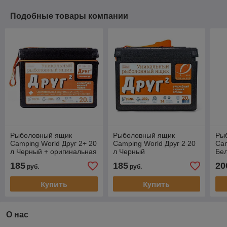
Подобные товары компании
Рыболовный ящик
Рыболовный ящик
Ры
Camping World Друг 2+ 20
Camping World Друг 2 20
Cam
л Черный + оригинальная
л Черный
Бе
система крепления
185
185
20
руб.
руб.
Купить
Купить
О нас