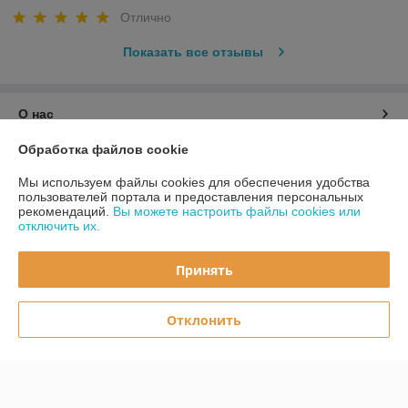
Отлично
Показать все отзывы
О нас
Обработка файлов cookie
Контакты
Мы используем файлы cookies для обеспечения удобства
пользователей портала и предоставления персональных
Доставка и оплата
рекомендаций.
Вы можете настроить файлы cookies или
отключить их.
График работы
Принять
Полная версия сайта
Отклонить
Политика обработки cookies
Сайт создан на платформе Deal.by