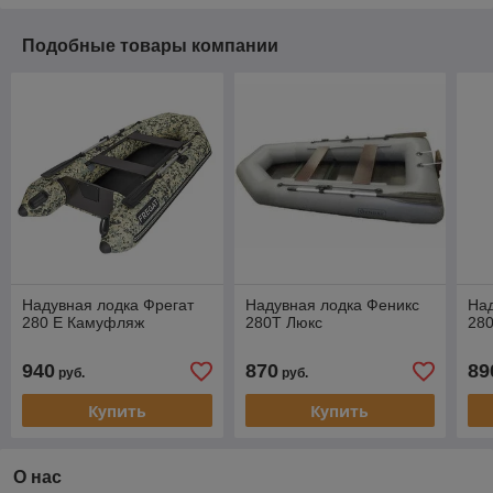
Подобные товары компании
Надувная лодка Фрегат
Надувная лодка Феникс
Над
280 Е Камуфляж
280Т Люкс
28
940
870
89
руб.
руб.
Купить
Купить
О нас