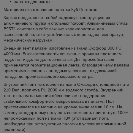
палатка для охоты.
Материалы изготовления палатки Куб Пентагон
Каркас представляет собой надежную конструкцию из
алюминиевого прутка и стальных "хабов". Алюминиевый сплав
В95Т1 сочетает в себе важные характеристики для
всесезонной палатки: устойчивость к перепадам температур,
механическим нагрузкам.
Внешний тент палатки изготовлен из ткани Оксфорд 300 PU
4000 мм. Высокотехнологичная ткань с прочным плетением
наделяет изделие долговечностью. Для проклейки швов
применяется герметизационная лента, благодаря чему палатка
применима в сложных погодных условиях - от дождливой
погоды до пронизывающего морозного ветра.
Внутренний тент изготовлен из ткани Оксфорд с толщиной нити
210 Den, пропитка PU 2000 мм водяного столба. Внутренний
тент с полом на молнии обеспечивает поддержание
стабильного комфортного микроклимата в палатке. Пол
пристегивается на молнию на уровне выше земли 10 см. На
замену стандартному полу есть возможность пристегнуть 100%
непромокаемый пол из ткани ПВХ (этот вариант пола
необходим при эксплуатации палатки в условиях повышенной
влажности).