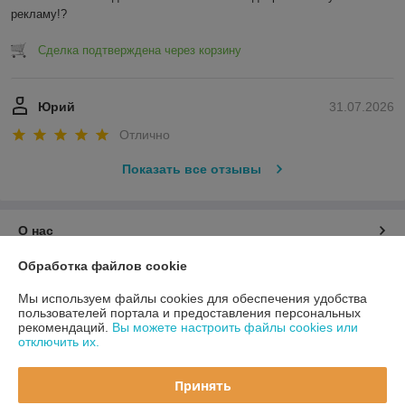
рекламу!?
Сделка подтверждена через корзину
Юрий
31.07.2026
Отлично
Показать все отзывы
О нас
Обработка файлов cookie
Контакты
Мы используем файлы cookies для обеспечения удобства
пользователей портала и предоставления персональных
Доставка и оплата
рекомендаций.
Вы можете настроить файлы cookies или
отключить их.
График работы
Принять
Полная версия сайта