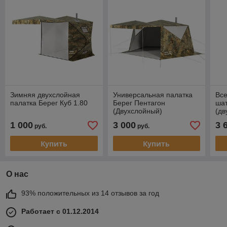
Зимняя двухслойная
Универсальная палатка
Все
палатка Берег Куб 1.80
Берег Пентагон
шат
(Двухслойный)
(дв
1 000
3 000
3 
руб.
руб.
Купить
Купить
О нас
93% положительных из 14 отзывов за год
Работает с 01.12.2014