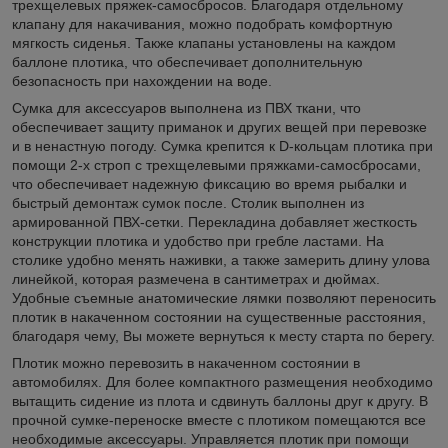
трехщелевых пряжек-самосбросов. Благодаря отдельному
клапану для накачивания, можно подобрать комфортную
мягкость сиденья. Также клапаны установлены на каждом
баллоне плотика, что обеспечивает дополнительную
безопасность при нахождении на воде.
Сумка для аксессуаров выполнена из ПВХ ткани, что
обеспечивает защиту приманок и других вещей при перевозке
и в ненастную погоду. Сумка крепится к D-кольцам плотика при
помощи 2-х строп с трехщелевыми пряжками-самосбросами,
что обеспечивает надежную фиксацию во время рыбалки и
быстрый демонтаж сумок после. Столик выполнен из
армированной ПВХ-сетки. Перекладина добавляет жесткость
конструкции плотика и удобство при гребле ластами. На
столике удобно менять наживки, а также замерить длину улова
линейкой, которая размечена в сантиметрах и дюймах.
Удобные съемные анатомические лямки позволяют переносить
плотик в накаченном состоянии на существенные расстояния,
благодаря чему, Вы можете вернуться к месту старта по берегу.
Плотик можно перевозить в накаченном состоянии в
автомобилях. Для более компактного размещения необходимо
вытащить сидение из плота и сдвинуть баллоны друг к другу. В
прочной сумке-переноске вместе с плотиком помещаются все
необходимые аксессуары. Управляется плотик при помощи