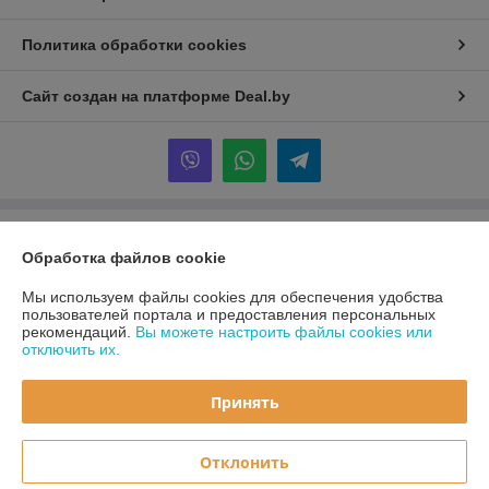
Политика обработки cookies
Сайт создан на платформе Deal.by
Информация для покупателя
Обработка файлов cookie
Юридическое лицо:
ООО «Первый лодочный»
ул. Сухаревская, ДОМ 16, пом. 16, 220019
Мы используем файлы cookies для обеспечения удобства
пользователей портала и предоставления персональных
Регистрационный номер ЕГР: 192849314
рекомендаций.
Вы можете настроить файлы cookies или
отключить их.
УНП: 192849314
Регистрационный орган: Минский горисполком
Принять
Дата регистрации компании: 05.03.2024
Отклонить
Местонахождение книги жалоб и предложений: ул. Сухаревская, ДОМ
16, пом. 16, 220019