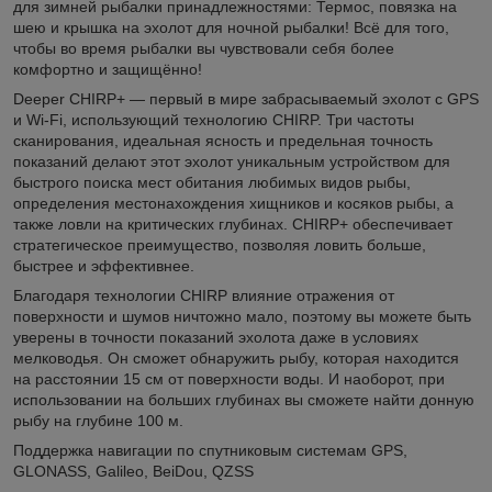
для зимней рыбалки принадлежностями: Термос, повязка на
шею и крышка на эхолот для ночной рыбалки! Всё для того,
чтобы во время рыбалки вы чувствовали себя более
комфортно и защищённо!
Deeper CHIRP+ — первый в мире забрасываемый эхолот с GPS
и Wi-Fi, использующий технологию CHIRP. Три частоты
сканирования, идеальная ясность и предельная точность
показаний делают этот эхолот уникальным устройством для
быстрого поиска мест обитания любимых видов рыбы,
определения местонахождения хищников и косяков рыбы, а
также ловли на критических глубинах. CHIRP+ обеспечивает
стратегическое преимущество, позволяя ловить больше,
быстрее и эффективнее.
Благодаря технологии CHIRP влияние отражения от
поверхности и шумов ничтожно мало, поэтому вы можете быть
уверены в точности показаний эхолота даже в условиях
мелководья. Он сможет обнаружить рыбу, которая находится
на расстоянии 15 см от поверхности воды. И наоборот, при
использовании на больших глубинах вы сможете найти донную
рыбу на глубине 100 м.
Поддержка навигации по спутниковым системам GPS,
GLONASS, Galileo, BeiDou, QZSS