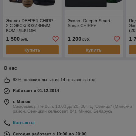
Эхолот DEEPER CHIRP+
Эхолот Deeper Smart
По
2 С ЭКСКЛЮЗИВНЫМ
Sonar CHIRP+
Эхо
КОМПЛЕКТОМ
(20
(н
1 500
1 200
1 
руб.
руб.
2.0
De
Купить
Купить
О нас
93% положительных из 14 отзывов за год
Работает с 01.12.2014
г. Минск
Самовывоз: Пн-Вс: с 10:00 до 20: 00 ТЦ "Сеница" (Минский
район, Сеницкий сельсовет, 84), Минск, Беларусь
Контакты
Сегодня работает с 10:00 до 20:00